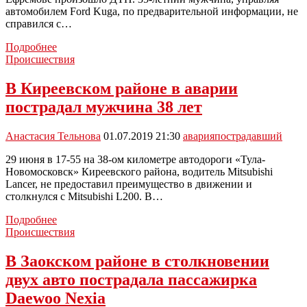
автомобилем Ford Kuga, по предварительной информации, не
справился с…
На
Подробнее
М-4
Происшествия
«Дон»
в
В Киреевском районе в аварии
Ефремове
пострадал мужчина 38 лет
Ford
Kuga
врезался
Анастасия Тельнова
01.07.2019 21:30
авария
пострадавший
в
отбойник
29 июня в 17-55 на 38-ом километре автодороги «Тула-
Новомосковск» Киреевского района, водитель Mitsubishi
Lancer, не предоставил преимущество в движении и
столкнулся с Mitsubishi L200. В…
В
Подробнее
Киреевском
Происшествия
районе
в
В Заокском районе в столкновении
аварии
двух авто пострадала пассажирка
пострадал
мужчина
Daewoo Nexia
38