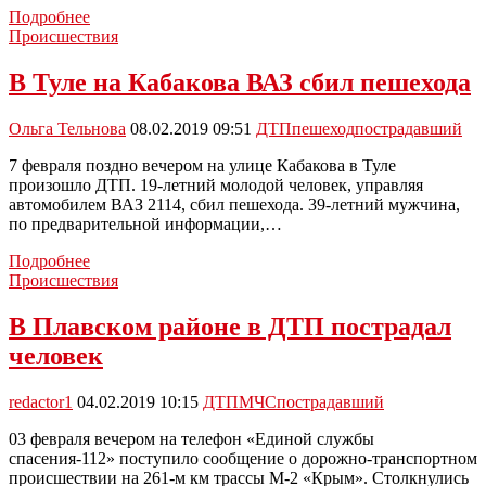
В
Подробнее
Дубенском
Происшествия
районе
в
В Туле на Кабакова ВАЗ сбил пешехода
ДТП
пострадала
Ольга Тельнова
08.02.2019 09:51
ДТП
пешеход
пострадавший
пожилая
женщина
7 февраля поздно вечером на улице Кабакова в Туле
произошло ДТП. 19-летний молодой человек, управляя
автомобилем ВАЗ 2114, сбил пешехода. 39-летний мужчина,
по предварительной информации,…
В
Подробнее
Туле
Происшествия
на
Кабакова
В Плавском районе в ДТП пострадал
ВАЗ
человек
сбил
пешехода
redactor1
04.02.2019 10:15
ДТП
МЧС
пострадавший
03 февраля вечером на телефон «Единой службы
спасения-112» поступило сообщение о дорожно-транспортном
происшествии на 261-м км трассы М-2 «Крым». Столкнулись