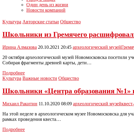
Один день из жизни
Новости компаний
Kультура
Авторские статьи
Общество
Школьники из Гремячего расшифровал
Ирина Алмазова
20.10.2021 20:45
археологический музей
Гремя
20 октября археологический музей Новомосковска посетили уче
Собирая фрагменты древней карты, дети…
Школьники
Подробнее
из
Kультура
Важные новости
Общество
Гремячего
расшифровали
Школьники «Центра образования №1» 
«Послание
предков»
Михаил Ракитин
11.10.2020 08:09
археологический музей
квест
На этой неделе в археологическом музее Новомосковска для у
рамках проведения квеста…
Школьники
Подробнее