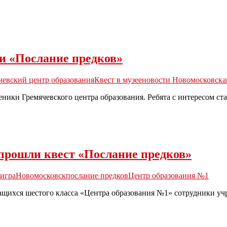
и «Послание предков»
чевский центр образования
Квест в музее
новости Новомосковска
ники Гремячевского центра образования. Ребята с интересом ст
прошли квест «Послание предков»
-игра
Новомосковск
послание предков
Центр образования №1
чащихся шестого класса «Центра образования №1» сотрудники уч