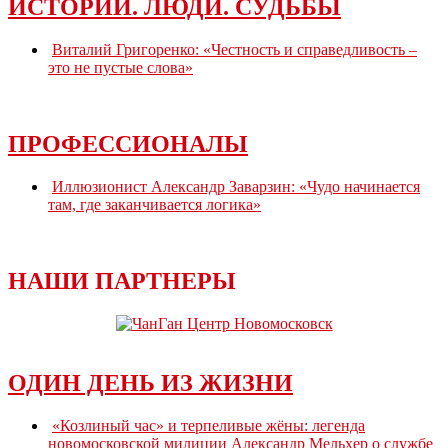
в
ИСТОРИИ. ЛЮДИ. СУДЬБЫ
ночное
время
Виталий Григоренко: «Честность и справедливость –
в
это не пустые слова»
гаражах
ПРОФЕССИОНАЛЫ
Иллюзионист Александр Заварзин: «Чудо начинается
там, где заканчивается логика»
НАШИ ПАРТНЕРЫ
ОДИН ДЕНЬ ИЗ ЖИЗНИ
«Козлиный час» и терпеливые жёны: легенда
новомосковской милиции Александр Мельхер о службе