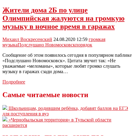
Жители дома 2Б по улице
Олимпийская жалуются на громкую
музыку в ночное время в гаражах
Михаил Воскресенский
24.08.2020 12:59
громкая
музыка
Подслушано Новомосковск
порядок
Сообщение об этом появилось сегодня в популярном паблике
«Подслушано Новомосковск». Цитата звучит так: «Не
уважаемые «меломаны», которые любят громко слушать
музыку в гаражах сзади дома…
Жители
Подробнее
дома
2Б
Самые читаемые новости
по
улице
Школьницам, родившим ребёнка, добавят баллов на ЕГЭ
Олимпийская
для поступления в вуз
жалуются
«Чернобыльская территория» в Тульской области
на
расширится
громкую
музыку