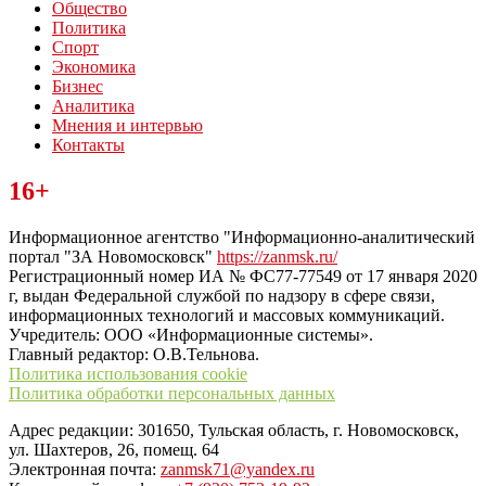
Общество
Политика
Спорт
Экономика
Бизнес
Аналитика
Мнения и интервью
Контакты
Читайте последние новости дня в Тульской области на сайте
16+
“ЗаНовомосковск”
Информационное агентство "Информационно-аналитический
портал "ЗА Новомосковск"
https://zanmsk.ru/
Регистрационный номер ИА № ФС77-77549 от 17 января 2020
г, выдан Федеральной службой по надзору в сфере связи,
информационных технологий и массовых коммуникаций.
Учредитель: ООО «Информационные системы».
Главный редактор: О.В.Тельнова.
Политика использования cookie
Политика обработки персональных данных
Адрес редакции: 301650, Тульская область, г. Новомосковск,
ул. Шахтеров, 26, помещ. 64
Электронная почта:
zanmsk71@yandex.ru