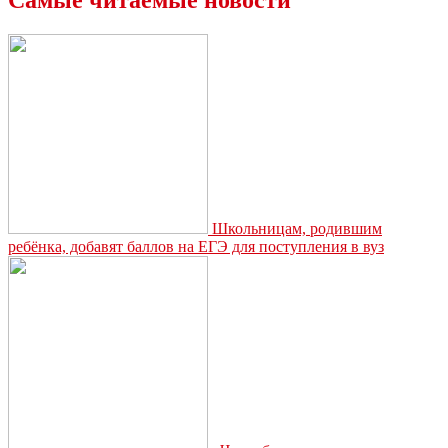
Самые читаемые новости
предлагает
малоимущим
новомосковцам
социальный
контракт
Школьницам, родившим
ребёнка, добавят баллов на ЕГЭ для поступления в вуз