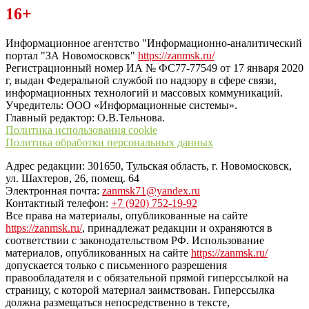
Читайте последние новости дня в Тульской области на сайте
16+
“ЗаНовомосковск”
Информационное агентство "Информационно-аналитический
портал "ЗА Новомосковск"
https://zanmsk.ru/
Регистрационный номер ИА № ФС77-77549 от 17 января 2020
г, выдан Федеральной службой по надзору в сфере связи,
информационных технологий и массовых коммуникаций.
Учредитель: ООО «Информационные системы».
Главный редактор: О.В.Тельнова.
Политика использования cookie
Политика обработки персональных данных
Адрес редакции: 301650, Тульская область, г. Новомосковск,
ул. Шахтеров, 26, помещ. 64
Электронная почта:
zanmsk71@yandex.ru
Контактный телефон:
+7 (920) 752-19-92
Все права на материалы, опубликованные на сайте
https://zanmsk.ru/
, принадлежат редакции и охраняются в
соответствии с законодательством РФ. Использование
материалов, опубликованных на сайте
https://zanmsk.ru/
допускается только с письменного разрешения
правообладателя и с обязательной прямой гиперссылкой на
страницу, с которой материал заимствован. Гиперссылка
должна размещаться непосредственно в тексте,