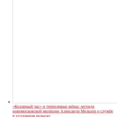
«Козлиный час» и терпеливые жёны: легенда
новомосковской милиции Александр Мельхер о службе
в уголовном розыске