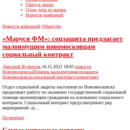
Город в лицах
Один день из жизни
Новости компаний
Новости компаний
Общество
«Маруся ФМ»: соцзащита предлагает
малоимущим новомосковцам
социальный контракт
Дмитрий Кузнецов
16.11.2021 18:05
новости
Новомосковска
Помощь малоимущим
соцзащита
Новомосковск
социальный контракт
соцконтракт
Отдел социальной защиты населения по Новомосковску
продолжает работу по оказанию государственной социальной
помощи малоимущим гражданам на основании социального
контракта. Социальный контракт предусматривает ряд
мероприятий: а)…
«Маруся
Подробнее
ФМ»:
соцзащита