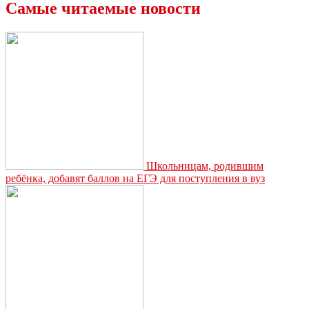
по
Самые читаемые новости
делу
о
гибели
пятимесячной
девочки
в
Узловском
районе
Школьницам, родившим
ребёнка, добавят баллов на ЕГЭ для поступления в вуз