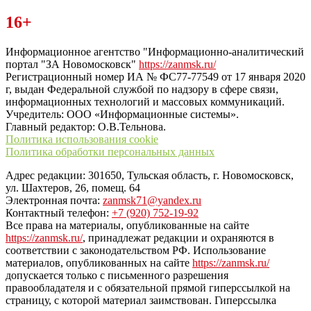
Читайте последние новости дня в Тульской области на сайте
16+
“ЗаНовомосковск”
Информационное агентство "Информационно-аналитический
портал "ЗА Новомосковск"
https://zanmsk.ru/
Регистрационный номер ИА № ФС77-77549 от 17 января 2020
г, выдан Федеральной службой по надзору в сфере связи,
информационных технологий и массовых коммуникаций.
Учредитель: ООО «Информационные системы».
Главный редактор: О.В.Тельнова.
Политика использования cookie
Политика обработки персональных данных
Адрес редакции: 301650, Тульская область, г. Новомосковск,
ул. Шахтеров, 26, помещ. 64
Электронная почта:
zanmsk71@yandex.ru
Контактный телефон:
+7 (920) 752-19-92
Все права на материалы, опубликованные на сайте
https://zanmsk.ru/
, принадлежат редакции и охраняются в
соответствии с законодательством РФ. Использование
материалов, опубликованных на сайте
https://zanmsk.ru/
допускается только с письменного разрешения
правообладателя и с обязательной прямой гиперссылкой на
страницу, с которой материал заимствован. Гиперссылка