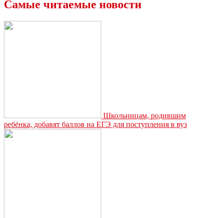
России»
Самые читаемые новости
обсуждают
принятие
законопроекта
о
регулировании
торговли
алкоголем
в
МКД
Школьницам, родившим
ребёнка, добавят баллов на ЕГЭ для поступления в вуз