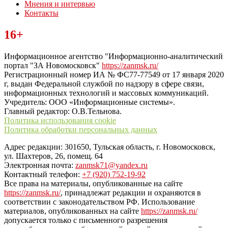
Мнения и интервью
Контакты
Читайте последние новости дня в Тульской области на сайте
16+
“ЗаНовомосковск”
Информационное агентство "Информационно-аналитический
портал "ЗА Новомосковск"
https://zanmsk.ru/
Регистрационный номер ИА № ФС77-77549 от 17 января 2020
г, выдан Федеральной службой по надзору в сфере связи,
информационных технологий и массовых коммуникаций.
Учредитель: ООО «Информационные системы».
Главный редактор: О.В.Тельнова.
Политика использования cookie
Политика обработки персональных данных
Адрес редакции: 301650, Тульская область, г. Новомосковск,
ул. Шахтеров, 26, помещ. 64
Электронная почта:
zanmsk71@yandex.ru
Контактный телефон:
+7 (920) 752-19-92
Все права на материалы, опубликованные на сайте
https://zanmsk.ru/
, принадлежат редакции и охраняются в
соответствии с законодательством РФ. Использование
материалов, опубликованных на сайте
https://zanmsk.ru/
допускается только с письменного разрешения