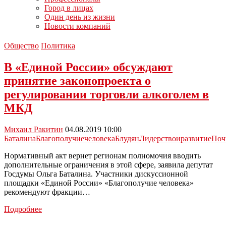
Город в лицах
Один день из жизни
Новости компаний
Общество
Политика
В «Единой России» обсуждают
принятие законопроекта о
регулировании торговли алкоголем в
МКД
Михаил Ракитин
04.08.2019 10:00
Баталина
Благополучиечеловека
Блудян
Лидерствоиразвитие
Поч
Нормативный акт вернет регионам полномочия вводить
дополнительные ограничения в этой сфере, заявила депутат
Госдумы Ольга Баталина. Участники дискуссионной
площадки «Единой России» «Благополучие человека»
рекомендуют фракции…
В
Подробнее
«Единой