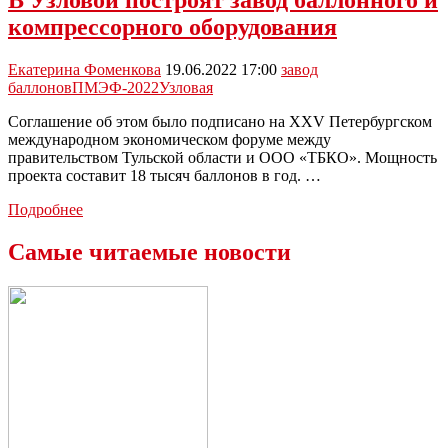
В Узловой построят завод баллонного и
тепличный
компрессорного оборудования
комплекс
за
12
Екатерина Фоменкова
19.06.2022 17:00
завод
млрд
баллонов
ПМЭФ-2022
Узловая
рублей
Соглашение об этом было подписано на XXV Петербургском
международном экономическом форуме между
правительством Тульской области и ООО «ТБКО». Мощность
проекта составит 18 тысяч баллонов в год. …
В
Подробнее
Узловой
построят
Самые читаемые новости
завод
баллонного
и
компрессорного
оборудования