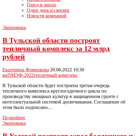
Город в лицах
Один день из жизни
Новости компаний
Экономика
В Тульской области построят
тепличный комплекс за 12 млрд
рублей
Екатерина Фоменкова
20.06.2022 10:30
вк
ПМЭФ-2022
тепличный комплекс
В Тульской области будет построена третья очередь
тепличного комплекса круглогодичного цикла по
производству овощных культур в защищенном грунте с
интеллектуальной системой досвечивания. Соглашение об
этом было подписано…
В
Подробнее
Тульской
Экономика
области
построят