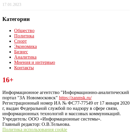
17.01.2023
Категории
Общество
Политика
Спорт
Экономика
Бизнес
Аналитика
Мнения и интервью
Контакты
Читайте последние новости дня в Тульской области на сайте
16+
“ЗаНовомосковск”
Информационное агентство "Информационно-аналитический
портал "ЗА Новомосковск"
https://zanmsk.ru/
Регистрационный номер ИА № ФС77-77549 от 17 января 2020
г, выдан Федеральной службой по надзору в сфере связи,
информационных технологий и массовых коммуникаций.
Учредитель: ООО «Информационные системы».
Главный редактор: О.В.Тельнова.
Политика использования cookie