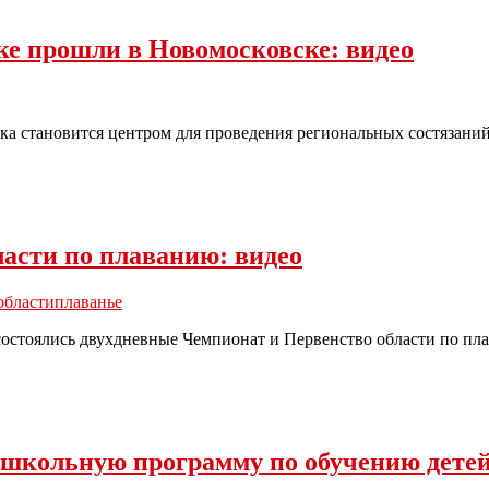
ке прошли в Новомосковске: видео
а становится центром для проведения региональных состязаний
асти по плаванию: видео
области
плаванье
остоялись двухдневные Чемпионат и Первенство области по пл
ь школьную программу по обучению дете