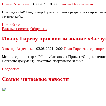
по
Ирина Алмазова
13.09.2021 10:00
плаванье
Путин
школа
плаванию:
видео
Президент РФ Владимир Путин поручил разработать программу 
физической…
Президент
Подробнее
России
Важные новости
Общество
поручил
разработать
Ивану Гиреву присвоили звание «Заслу
школьную
программу
Зинаида Апрельская
03.08.2021 12:00
Иван Гирев
мастер спорта
по
обучению
Министерство спорта РФ опубликовало Приказ «О присвоении 
детей
Согласно документу, почетное спортивное звание…
плаванию
Ивану
Подробнее
Гиреву
присвоили
Самые читаемые новости
звание
«Заслуженный
мастер
спорта
России»