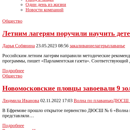
Один день из жизни
Новости компаний
Общество
Летним лагерям поручили научить детей
Дарья Собянина
23.05.2023 08:56
закаливание
лагерь
плаванье
Российским летним лагерям направили методические рекоменд
программы, пишет «Парламентская газета». Соответствующи
Летним
Подробнее
лагерям
Общество
поручили
научить
Новомосковские пловцы завоевали 9 зо
детей
держаться
Людмила Иванова
02.11.2022 17:03
Волна по плаванью
ДЮСШ 
на
воде
В Ефремове прошло открытое первенство ДЮСШ № 6 «Волна по 
и
представляли…
закаливаться
Новомосковские
Подробнее