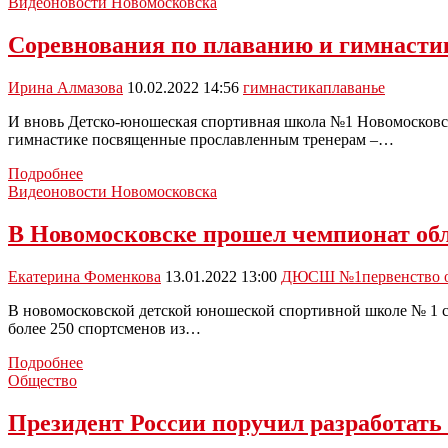
пловцы
Видеоновости Новомосковска
завоевали
9
Соревнования по плаванию и гимнасти
золотых
медалей
Ирина Алмазова
10.02.2022 14:56
гимнастика
плаванье
на
региональных
И вновь Детско-юношеская спортивная школа №1 Новомосковск
соревнованиях
гимнастике посвященные прославленным тренерам –…
Соревнования
Подробнее
по
Видеоновости Новомосковска
плаванию
и
В Новомосковске прошел чемпионат обл
гимнастике
прошли
Екатерина Фоменкова
13.01.2022 13:00
ДЮСШ №1
первенство 
в
Новомосковске:
В новомосковской детской юношеской спортивной школе № 1 с
видео
более 250 спортсменов из…
В
Подробнее
Новомосковске
Общество
прошел
чемпионат
Президент России поручил разработат
области