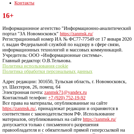
Контакты
Читайте последние новости дня в Тульской области на сайте
16+
“ЗаНовомосковск”
Информационное агентство "Информационно-аналитический
портал "ЗА Новомосковск"
https://zanmsk.ru/
Регистрационный номер ИА № ФС77-77549 от 17 января 2020
г, выдан Федеральной службой по надзору в сфере связи,
информационных технологий и массовых коммуникаций.
Учредитель: ООО «Информационные системы».
Главный редактор: О.В.Тельнова.
Политика использования cookie
Политика обработки персональных данных
Адрес редакции: 301650, Тульская область, г. Новомосковск,
ул. Шахтеров, 26, помещ. 64
Электронная почта:
zanmsk71@yandex.ru
Контактный телефон:
+7 (920) 752-19-92
Все права на материалы, опубликованные на сайте
https://zanmsk.ru/
, принадлежат редакции и охраняются в
соответствии с законодательством РФ. Использование
материалов, опубликованных на сайте
https://zanmsk.ru/
допускается только с письменного разрешения
правообладателя и с обязательной прямой гиперссылкой на