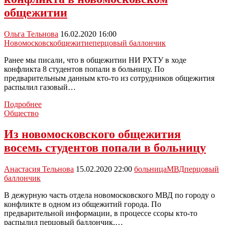
общежитии
Ольга Тельнова
16.02.2020 16:00
Новомосковск
общежитие
перцовый баллончик
Ранее мы писали, что в общежитии НИ РХТУ в ходе
конфликта 8 студентов попали в больницу. По
предварительным данным кто-то из сотрудников общежития
распылил газовый…
Прокуратура
Подробнее
организовала
Общество
проверку
конфликта
Из новомосковского общежития
в
восемь студентов попали в больницу
новомосковском
общежитии
Анастасия Тельнова
15.02.2020 22:00
больница
МВД
перцовый
баллончик
В дежурную часть отдела новомосковского МВД по городу о
конфликте в одном из общежитий города. По
предварительной информации, в процессе ссоры кто-то
распылил перцовый баллончик,…