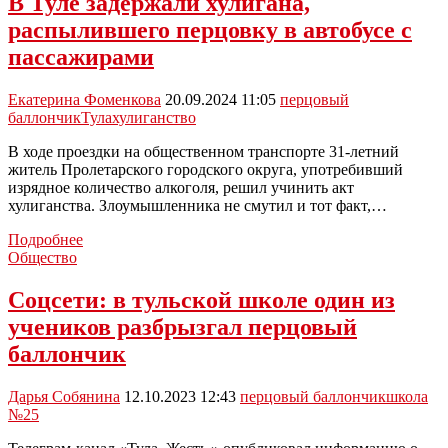
В Туле задержали хулигана,
сверстника
распылившего перцовку в автобусе с
из
перцового
пассажирами
баллончика
Екатерина Фоменкова
20.09.2024 11:05
перцовый
баллончик
Тула
хулиганство
В ходе проездки на общественном транспорте 31-летний
житель Пролетарского городского округа, употребивший
изрядное количество алкоголя, решил учинить акт
хулиганства. Злоумышленника не смутил и тот факт,…
В
Подробнее
Туле
Общество
задержали
хулигана,
Соцсети: в тульской школе один из
распылившего
учеников разбрызгал перцовый
перцовку
в
баллончик
автобусе
с
Дарья Собянина
12.10.2023 12:43
перцовый баллончик
школа
пассажирами
№25