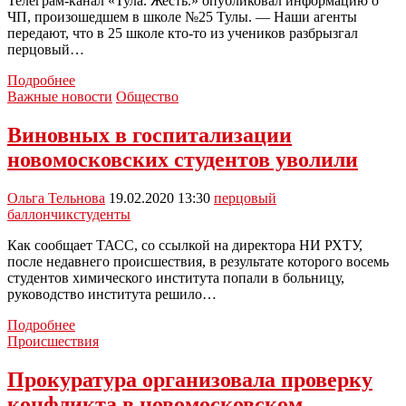
Телеграм-канал «Тула. Жесть.» опубликовал информацию о
ЧП, произошедшем в школе №25 Тулы. — Наши агенты
передают, что в 25 школе кто-то из учеников разбрызгал
перцовый…
Соцсети:
Подробнее
в
Важные новости
Общество
тульской
школе
Виновных в госпитализации
один
новомосковских студентов уволили
из
учеников
разбрызгал
Ольга Тельнова
19.02.2020 13:30
перцовый
перцовый
баллончик
студенты
баллончик
Как сообщает ТАСС, со ссылкой на директора НИ РХТУ,
после недавнего происшествия, в результате которого восемь
студентов химического института попали в больницу,
руководство института решило…
Виновных
Подробнее
в
Происшествия
госпитализации
новомосковских
Прокуратура организовала проверку
студентов
конфликта в новомосковском
уволили