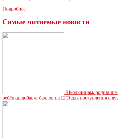
Из
Подробнее
новомосковского
общежития
Самые читаемые новости
восемь
студентов
попали
в
больницу
Школьницам, родившим
ребёнка, добавят баллов на ЕГЭ для поступления в вуз