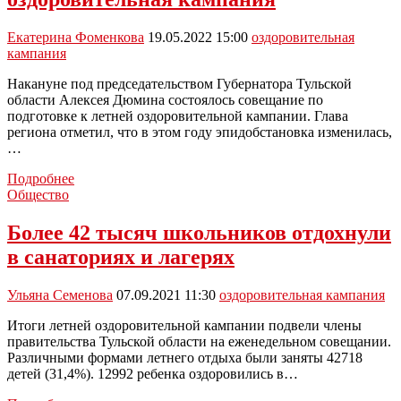
в
Тульской
области
Екатерина Фоменкова
19.05.2022 15:00
оздоровительная
примут
кампания
участие
более
Накануне под председательством Губернатора Тульской
41,5
области Алексея Дюмина состоялось совещание по
тысяч
подготовке к летней оздоровительной кампании. Глава
детей
региона отметил, что в этом году эпидобстановка изменилась,
…
С
Подробнее
28
Общество
мая
в
Более 42 тысяч школьников отдохнули
регионе
в санаториях и лагерях
начинается
детская
оздоровительная
Ульяна Семенова
07.09.2021 11:30
оздоровительная кампания
кампания
Итоги летней оздоровительной кампании подвели члены
правительства Тульской области на еженедельном совещании.
Различными формами летнего отдыха были заняты 42718
детей (31,4%). 12992 ребенка оздоровились в…