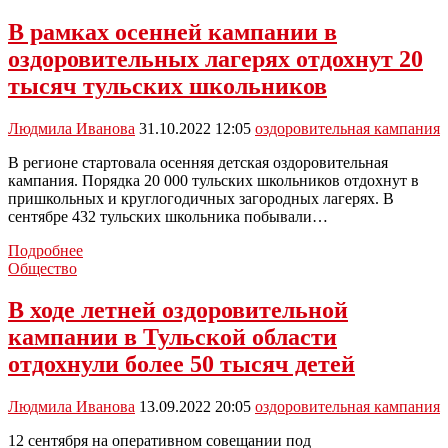
000
детей
В рамках осенней кампании в
из
оздоровительных лагерях отдохнут 20
Тульской
области
тысяч тульских школьников
оздоровились
этим
Людмила Иванова
31.10.2022 12:05
оздоровительная кампания
летом
В регионе стартовала осенняя детская оздоровительная
кампания. Порядка 20 000 тульских школьников отдохнут в
пришкольных и круглогодичных загородных лагерях. В
сентябре 432 тульских школьника побывали…
В
Подробнее
рамках
Общество
осенней
кампании
В ходе летней оздоровительной
в
кампании в Тульской области
оздоровительных
лагерях
отдохнули более 50 тысяч детей
отдохнут
20
Людмила Иванова
13.09.2022 20:05
оздоровительная кампания
тысяч
тульских
12 сентября на оперативном совещании под
школьников