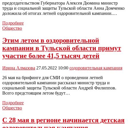
председательством Губернатора Алексея Дюмина министр
труда и социальной защиты Тульской области Анна Домченко
доложила об итогах летней оздоровительной кампании.…
В
Подробнее
ходе
Общество
летней
оздоровительной
Этим летом в оздоровительной
кампании
кампании в Тульской области примут
в
Тульской
участие более 41,5 тысяч детей
области
отдохнули
Ирина Алмазова
27.05.2022 10:00
оздоровительная кампания
более
50
26 мая на брифинге для СМИ о проведении летней
тысяч
оздоровительной кампании рассказал министр труда и
детей
социальной защиты Тульской области Андрей Филиппов.
Всего предстоящим летом будут…
Этим
Подробнее
летом
Общество
в
оздоровительной
С 28 мая в регионе начинается детская
кампании
оздоровительная кампания