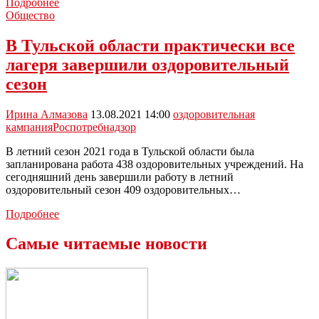
Более
Подробнее
42
Общество
тысяч
школьников
В Тульской области практически все
отдохнули
лагеря завершили оздоровительный
в
санаториях
сезон
и
лагерях
Ирина Алмазова
13.08.2021 14:00
оздоровительная
кампания
Роспотребнадзор
В летний сезон 2021 года в Тульской области была
запланирована работа 438 оздоровительных учреждений. На
сегодняшний день завершили работу в летний
оздоровительный сезон 409 оздоровительных…
В
Подробнее
Тульской
области
Самые читаемые новости
практически
все
лагеря
завершили
оздоровительный
сезон