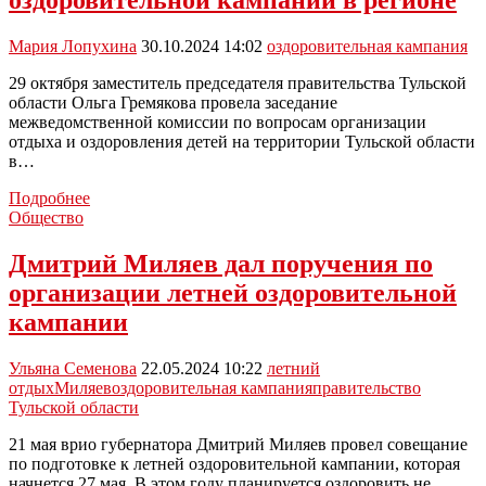
оздоровительной кампании в регионе
детской
оздоровительной
кампании
Мария Лопухина
30.10.2024 14:02
оздоровительная кампания
29 октября заместитель председателя правительства Тульской
области Ольга Гремякова провела заседание
межведомственной комиссии по вопросам организации
отдыха и оздоровления детей на территории Тульской области
в…
В
Подробнее
Туле
Общество
подвели
итоги
Дмитрий Миляев дал поручения по
детской
организации летней оздоровительной
оздоровительной
кампании
кампании
в
регионе
Ульяна Семенова
22.05.2024 10:22
летний
отдых
Миляев
оздоровительная кампания
правительство
Тульской области
21 мая врио губернатора Дмитрий Миляев провел совещание
по подготовке к летней оздоровительной кампании, которая
начнется 27 мая. В этом году планируется оздоровить не