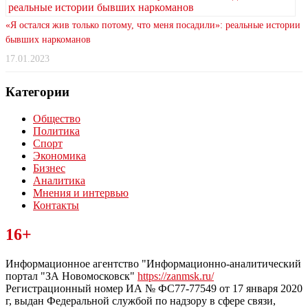
«Я остался жив только потому, что меня посадили»: реальные истории
бывших наркоманов
17.01.2023
Категории
Общество
Политика
Спорт
Экономика
Бизнес
Аналитика
Мнения и интервью
Контакты
Читайте последние новости дня в Тульской области на сайте
16+
“ЗаНовомосковск”
Информационное агентство "Информационно-аналитический
портал "ЗА Новомосковск"
https://zanmsk.ru/
Регистрационный номер ИА № ФС77-77549 от 17 января 2020
г, выдан Федеральной службой по надзору в сфере связи,