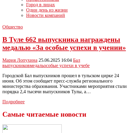
Город в лицах
Один день из жизни
Новости компаний
Общество
В Туле 662 выпускника награждены
медалью «За особые успехи в учении»
Мария Лопухина
25.06.2025 16:04
Бал
выпускников
медаль
особые успехи в учебе
Городской Бал выпускников прошел в тульском цирке 24
июня. Об этом сообщает пресс-служба регионального
министерства образования. Участниками мероприятия стали
порядка 2,4 тысячи выпускников Тулы, а…
В
Подробнее
Туле
662
Самые читаемые новости
выпускника
награждены
медалью