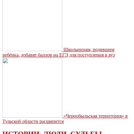
«За
особые
успехи
в
учении»
Школьницам, родившим
ребёнка, добавят баллов на ЕГЭ для поступления в вуз
«Чернобыльская территория» в
Тульской области расширится
ИСТОРИИ. ЛЮДИ. СУДЬБЫ