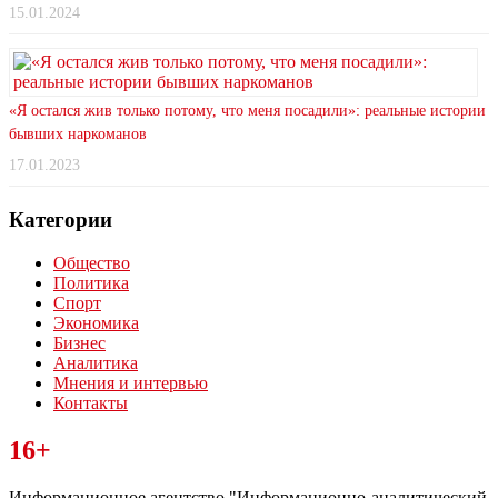
15.01.2024
«Я остался жив только потому, что меня посадили»: реальные истории
бывших наркоманов
17.01.2023
Категории
Общество
Политика
Спорт
Экономика
Бизнес
Аналитика
Мнения и интервью
Контакты
Читайте последние новости дня в Тульской области на сайте
16+
“ЗаНовомосковск”
Информационное агентство "Информационно-аналитический