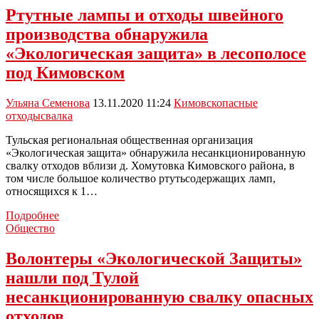
предприятие
Ртутные лампы и отходы швейного
размещало
производства обнаружила
отходы
IV
«Экологическая защита» в лесополосе
класса
под Кимовском
опасности
Ульяна Семенова
13.11.2020 11:24
Кимовск
опасные
отходы
свалка
Тульская региональная общественная организация
«Экологическая защита» обнаружила несанкционированную
свалку отходов вблизи д. Хомутовка Кимовского района, в
том числе большое количество ртутьсодержащих ламп,
относящихся к 1…
Ртутные
Подробнее
лампы
Общество
и
отходы
Волонтеры «Экологической Защиты»
швейного
нашли под Тулой
производства
обнаружила
несанкционированную свалку опасных
«Экологическая
отходов
защита»