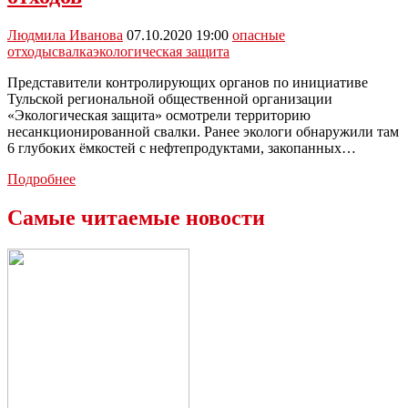
в
лесополосе
Людмила Иванова
07.10.2020 19:00
опасные
под
отходы
свалка
экологическая защита
Кимовском
Представители контролирующих органов по инициативе
Тульской региональной общественной организации
«Экологическая защита» осмотрели территорию
несанкционированной свалки. Ранее экологи обнаружили там
6 глубоких ёмкостей с нефтепродуктами, закопанных…
Волонтеры
Подробнее
«Экологической
Защиты»
Самые читаемые новости
нашли
под
Тулой
несанкционированную
свалку
опасных
отходов