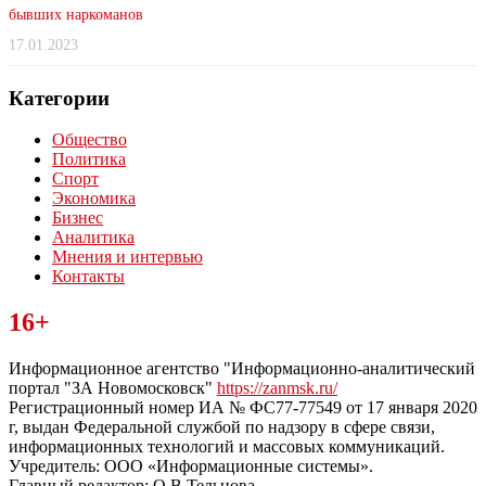
бывших наркоманов
17.01.2023
Категории
Общество
Политика
Спорт
Экономика
Бизнес
Аналитика
Мнения и интервью
Контакты
Читайте последние новости дня в Тульской области на сайте
16+
“ЗаНовомосковск”
Информационное агентство "Информационно-аналитический
портал "ЗА Новомосковск"
https://zanmsk.ru/
Регистрационный номер ИА № ФС77-77549 от 17 января 2020
г, выдан Федеральной службой по надзору в сфере связи,
информационных технологий и массовых коммуникаций.
Учредитель: ООО «Информационные системы».
Главный редактор: О.В.Тельнова.