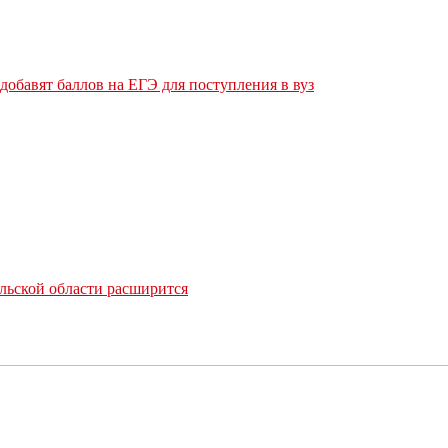
обавят баллов на ЕГЭ для поступления в вуз
льской области расширится