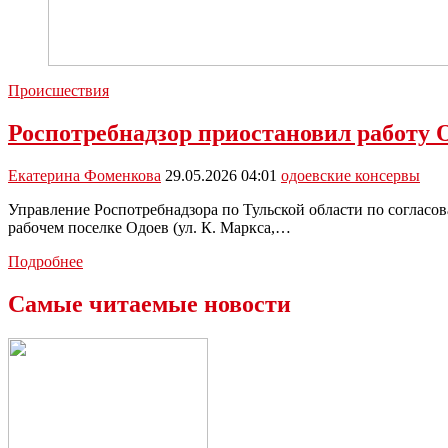
Происшествия
Роспотребнадзор приостановил работу
Екатерина Фоменкова
29.05.2026 04:01
одоевские консервы
Управление Роспотребнадзора по Тульской области по соглас
рабочем поселке Одоев (ул. К. Маркса,…
Роспотребнадзор
Подробнее
приостановил
работу
Самые читаемые новости
ООО
«Одоевские
консервы»