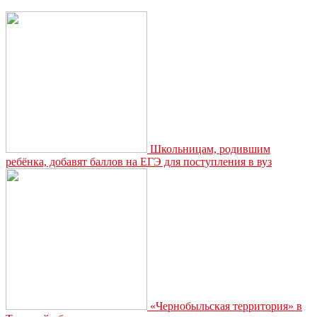
ток-
шоу
«За
гранью»
Школьницам, родившим
ребёнка, добавят баллов на ЕГЭ для поступления в вуз
«Чернобыльская территория» в