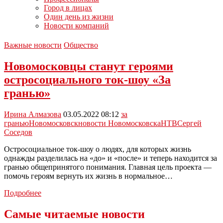
Город в лицах
Один день из жизни
Новости компаний
Важные новости
Общество
Новомосковцы станут героями
остросоциального ток-шоу «За
гранью»
Ирина Алмазова
03.05.2022 08:12
за
гранью
Новомосковск
новости Новомосковска
НТВ
Сергей
Соседов
Остросоциальное ток-шоу о людях, для которых жизнь
однажды разделилась на «до» и «после» и теперь находится за
гранью общепринятого понимания. Главная цель проекта —
помочь героям вернуть их жизнь в нормальное…
Новомосковцы
Подробнее
станут
героями
Самые читаемые новости
остросоциального