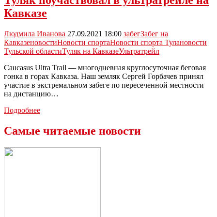
Туляк поучаствовал в ультратрейле на
встреча
Кавказе
по
баскетболу
в
Людмила Иванова
27.09.2021 18:00
забег
Забег на
поддержку
Кавказе
новости
Новости спорта
Новости спорта Тула
новости
спецоперации
Тульской области
Туляк на Кавказе
Ультратрейл
вооруженных
сил
Caucasus Ultra Trail — многодневная круглосуточная беговая
РФ
гонка в горах Кавказа. Наш земляк Сергей Горбачев принял
участие в экстремальном забеге по пересеченной местности
на дистанцию…
Туляк
Подробнее
поучаствовал
в
Самые читаемые новости
ультратрейле
на
Кавказе