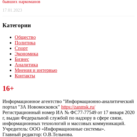
бывших наркоманов
17.01.2023
Категории
Общество
Политика
Спорт
Экономика
Бизнес
Аналитика
Мнения и интервью
Контакты
Читайте последние новости дня в Тульской области на сайте
16+
“ЗаНовомосковск”
Информационное агентство "Информационно-аналитический
портал "ЗА Новомосковск"
https://zanmsk.ru/
Регистрационный номер ИА № ФС77-77549 от 17 января 2020
г, выдан Федеральной службой по надзору в сфере связи,
информационных технологий и массовых коммуникаций.
Учредитель: ООО «Информационные системы».
Главный редактор: О.В.Тельнова.