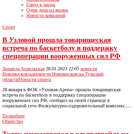
Город в лицах
Один день из жизни
Новости компаний
Спорт
В Узловой прошла товарищеская
встреча по баскетболу в поддержку
спецоперации вооруженных сил РФ
Зинаида Апрельская
28.01.2023 22:05
новости
Новомосковска
новости Новомосковска Тульской
области
Новости спорта
28 января в ФОК «Узловая-Арена» прошла товарищеская
встреча по баскетболу в поддержку спецоперации
вооруженных сил РФ, сообщил на своей странице в
социальной сети Физкультурно-оздоровительный комплекс.…
В
Подробнее
Узловой
Общество
прошла
товарищеская