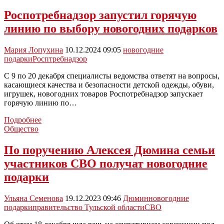
новогодних
подарков
Роспотребнадзор запустил горячую
направит
линию по выбору новогодних подарков
Тульская
область
в
Мария Лопухина
10.12.2024 09:05
новогодние
зону
подарки
Росптребнадзор
СВО
C 9 по 20 декабря специалисты ведомства ответят на вопросы,
касающиеся качества и безопасности детской одежды, обуви,
игрушек, новогодних товаров Роспотребнадзор запускает
горячую линию по…
Роспотребнадзор
Подробнее
запустил
Общество
горячую
линию
По поручению Алексея Дюмина семьи
по
участников СВО получат новогодние
выбору
новогодних
подарки
подарков
Ульяна Семенова
19.12.2023 09:46
Дюмин
новогодние
подарки
правительство Тульской области
СВО