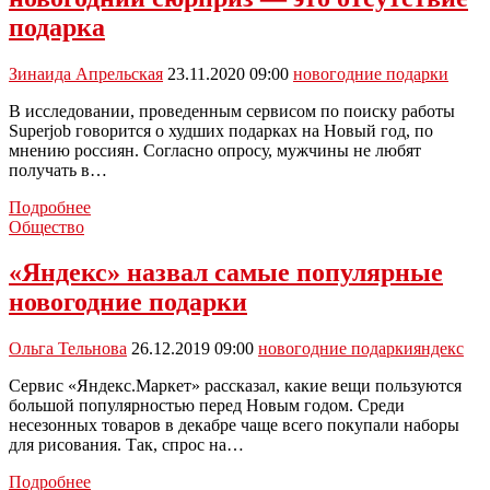
подарков
подарка
Зинаида Апрельская
23.11.2020 09:00
новогодние подарки
В исследовании, проведенным сервисом по поиску работы
Superjob говорится о худших подарках на Новый год, по
мнению россиян. Согласно опросу, мужчины не любят
получать в…
24%
Подробнее
россиян
Общество
считают,
что
«Яндекс» назвал самые популярные
худший
новогодние подарки
новогодний
сюрприз
—
Ольга Тельнова
26.12.2019 09:00
новогодние подарки
яндекс
это
отсутствие
Сервис «Яндекс.Маркет» рассказал, какие вещи пользуются
подарка
большой популярностью перед Новым годом. Среди
несезонных товаров в декабре чаще всего покупали наборы
для рисования. Так, спрос на…
«Яндекс»
Подробнее