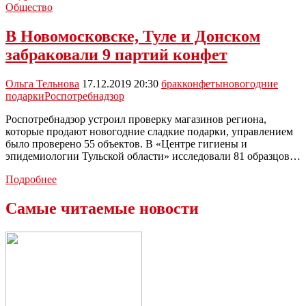
назвал
Общество
самые
популярные
В Новомосковске, Туле и Донском
новогодние
забраковали 9 партий конфет
подарки
Ольга Тельнова
17.12.2019 20:30
брак
конфеты
новогодние
подарки
Роспотребнадзор
Роспотребнадзор устроил проверку магазинов региона,
которые продают новогодние сладкие подарки, управлением
было проверено 55 объектов. В «Центре гигиены и
эпидемиологии Тульской области» исследовали 81 образцов…
В
Подробнее
Новомосковске,
Туле
Самые читаемые новости
и
Донском
забраковали
9
партий
конфет