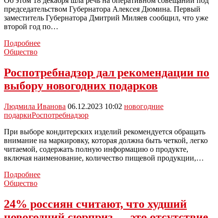
Об этом 18 декабря шла речь на оперативном совещании под
председательством Губернатора Алексея Дюмина. Первый
заместитель Губернатора Дмитрий Миляев сообщил, что уже
второй год по…
По
Подробнее
поручению
Общество
Алексея
Дюмина
Роспотребнадзор дал рекомендации по
семьи
выбору новогодних подарков
участников
СВО
получат
Людмила Иванова
06.12.2023 10:02
новогодние
новогодние
подарки
Роспотребнадзор
подарки
При выборе кондитерских изделий рекомендуется обращать
внимание на маркировку, которая должна быть четкой, легко
читаемой, содержать полную информацию о продукте,
включая наименование, количество пищевой продукции,…
Роспотребнадзор
Подробнее
дал
Общество
рекомендации
по
24% россиян считают, что худший
выбору
новогодний сюрприз — это отсутствие
новогодних