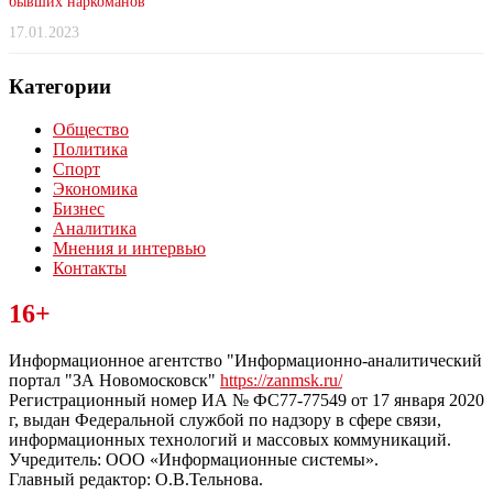
бывших наркоманов
17.01.2023
Категории
Общество
Политика
Спорт
Экономика
Бизнес
Аналитика
Мнения и интервью
Контакты
Читайте последние новости дня в Тульской области на сайте
16+
“ЗаНовомосковск”
Информационное агентство "Информационно-аналитический
портал "ЗА Новомосковск"
https://zanmsk.ru/
Регистрационный номер ИА № ФС77-77549 от 17 января 2020
г, выдан Федеральной службой по надзору в сфере связи,
информационных технологий и массовых коммуникаций.
Учредитель: ООО «Информационные системы».
Главный редактор: О.В.Тельнова.