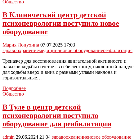
Новомосковске
Общество
открылось
отделение
В Клинический центр детской
сосудистой
психоневрологии поступило новое
хирургии
—
оборудование
сложные
операции
Мария Лопухина
07.07.2025 17:03
теперь
здравоохранение
медицина
новое оборудование
реабилитация
доступны
Тренажер для восстановления двигательной активности и
навыков ходьбы сочетает в себе лестницу, наклонный пандус
для ходьбы вверх и вниз с разными углами наклона и
горизонтальные…
В
Подробнее
Клинический
Общество
центр
детской
В Туле в центр детской
психоневрологии
психоневрологии поступило
поступило
новое
оборудование для реабилитации
оборудование
admin
29.06.2024 21:04
здравоохранение
новое оборудование