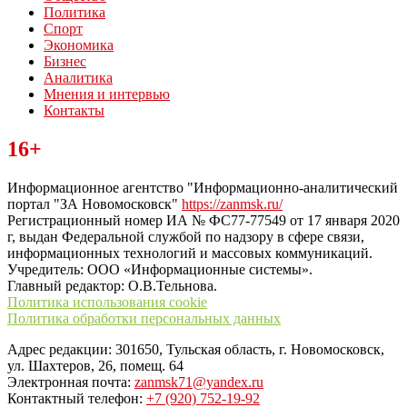
Политика
Спорт
Экономика
Бизнес
Аналитика
Мнения и интервью
Контакты
Читайте последние новости дня в Тульской области на сайте
16+
“ЗаНовомосковск”
Информационное агентство "Информационно-аналитический
портал "ЗА Новомосковск"
https://zanmsk.ru/
Регистрационный номер ИА № ФС77-77549 от 17 января 2020
г, выдан Федеральной службой по надзору в сфере связи,
информационных технологий и массовых коммуникаций.
Учредитель: ООО «Информационные системы».
Главный редактор: О.В.Тельнова.
Политика использования cookie
Политика обработки персональных данных
Адрес редакции: 301650, Тульская область, г. Новомосковск,
ул. Шахтеров, 26, помещ. 64
Электронная почта:
zanmsk71@yandex.ru
Контактный телефон:
+7 (920) 752-19-92