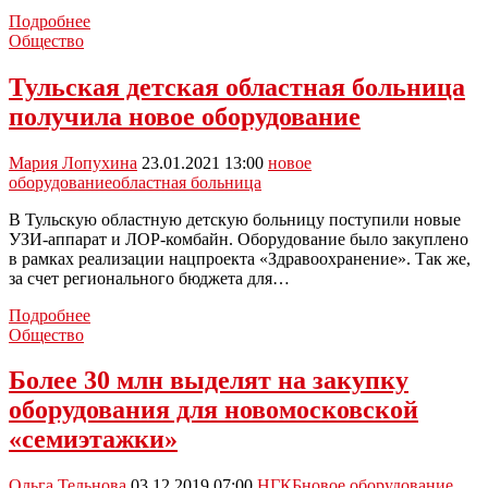
В
Подробнее
России
Общество
новое
оборудование
Тульская детская областная больница
получили
получила новое оборудование
около
5
тысяч
Мария Лопухина
23.01.2021 13:00
новое
объектов
оборудование
областная больница
культуры
В Тульскую областную детскую больницу поступили новые
УЗИ-аппарат и ЛОР-комбайн. Оборудование было закуплено
в рамках реализации нацпроекта «Здравоохранение». Так же,
за счет регионального бюджета для…
Тульская
Подробнее
детская
Общество
областная
больница
Более 30 млн выделят на закупку
получила
оборудования для новомосковской
новое
оборудование
«семиэтажки»
Ольга Тельнова
03.12.2019 07:00
НГКБ
новое оборудование