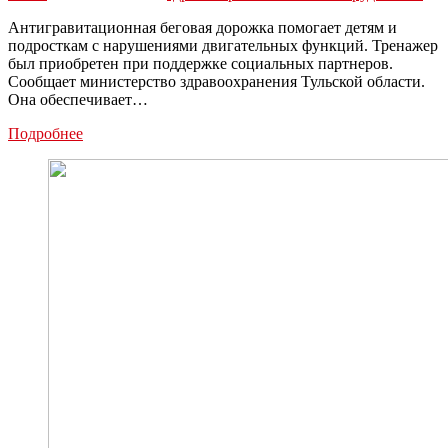
Антигравитационная беговая дорожка помогает детям и
подросткам с нарушениями двигательных функций. Тренажер
был приобретен при поддержке социальных партнеров.
Сообщает министерство здравоохранения Тульской области.
Она обеспечивает…
В
Подробнее
Туле
в
центр
детской
психоневрологии
поступило
оборудование
для
реабилитации