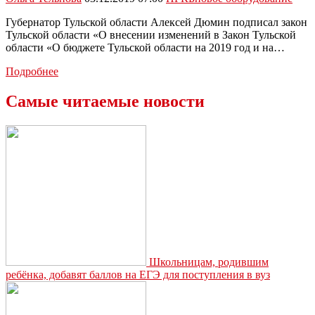
Губернатор Тульской области Алексей Дюмин подписал закон
Тульской области «О внесении изменений в Закон Тульской
области «О бюджете Тульской области на 2019 год и на…
Более
Подробнее
30
млн
Самые читаемые новости
выделят
на
закупку
оборудования
для
новомосковской
«семиэтажки»
Школьницам, родившим
ребёнка, добавят баллов на ЕГЭ для поступления в вуз