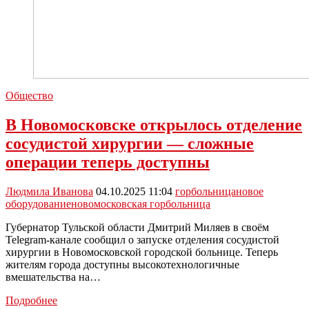
Общество
В Новомосковске открылось отделение
сосудистой хирургии — сложные
операции теперь доступны
Людмила Иванова
04.10.2025 11:04
горбольница
новое
оборудование
новомосковская горбольница
Губернатор Тульской области Дмитрий Миляев в своём
Telegram-канале сообщил о запуске отделения сосудистой
хирургии в Новомосковской городской больнице. Теперь
жителям города доступны высокотехнологичные
вмешательства на…
В
Подробнее