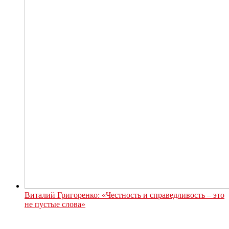
Виталий Григоренко: «Честность и справедливость – это
не пустые слова»