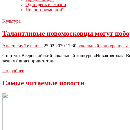
Один день из жизни
Новости компаний
Kультура
Талантливые новомосковцы могут побор
Анастасия Тельнова
25.02.2020 17:30
вокальный конкурс
новая 
Стартует Всероссийский вокальный конкурс «Новая звезда». Вс
заявку ( видеоприветствие…
Талантливые
Подробнее
новомосковцы
могут
Самые читаемые новости
побороться
за
один
миллион
рублей