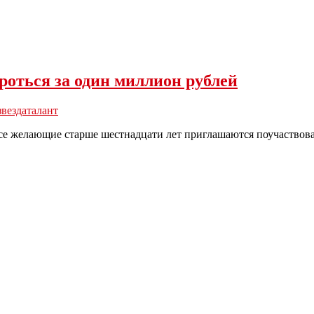
оться за один миллион рублей
звезда
талант
е желающие старше шестнадцати лет приглашаются поучаствовать