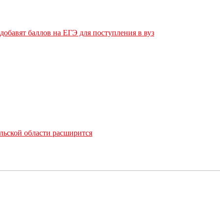
обавят баллов на ЕГЭ для поступления в вуз
льской области расширится