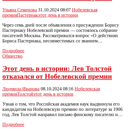
вручения
Нобелевских
Ульяна Семенова
31.10.2024 08:07
Нобелевская
премий
премия
Пастернак
этот день в истории
Через семь дней после объявления о присуждении Борису
Пастернаку Нобелевской премии — состоялось собрание
писателей Москвы. Рассматривался вопрос «О действиях
Бориса Пастернака, несовместимых со званием…
Этот
Подробнее
день
Общество
в
истории:
Этот день в истории: Лев Толстой
Пастернак
отказался от Нобелевской премии
отказался
от
Нобелевской
Людмила Иванова
08.10.2024 08:16
Нобелевская
премии
премия
Толстой
этот день в истории
Узнав о том, что Российская академия наук выдвинула его
кандидатом на Нобелевскую премию по литературе за 1906
год, Лев Толстой направил письмо финскому писателю и…
Этот
Подробнее
день