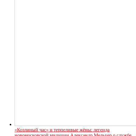
«Козлиный час» и терпеливые жёны: легенда
новомосковской милиции Александр Мельхер о службе