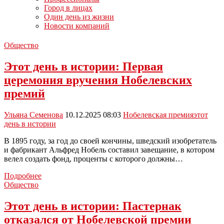
Город в лицах
Один день из жизни
Новости компаний
Общество
Этот день в истории: Первая
церемония вручения Нобелевских
премий
Ульяна Семенова
10.12.2025 08:03
Нобелевская премия
этот
день в истории
В 1895 году, за год до своей кончины, шведский изобретатель
и фабрикант Альфред Нобель составил завещание, в котором
велел создать фонд, проценты с которого должны…
Этот
Подробнее
день
Общество
в
истории:
Этот день в истории: Пастернак
Первая
отказался от Нобелевской премии
церемония