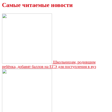
в
Самые читаемые новости
истории:
Лев
Толстой
отказался
от
Нобелевской
премии
Школьницам, родившим
ребёнка, добавят баллов на ЕГЭ для поступления в вуз