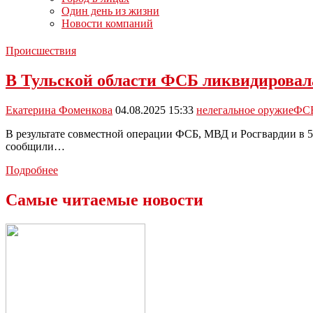
Один день из жизни
Новости компаний
Происшествия
В Тульской области ФСБ ликвидировал
Екатерина Фоменкова
04.08.2025 15:33
нелегальное оружие
ФС
В результате совместной операции ФСБ, МВД и Росгвардии в 5
сообщили…
В
Подробнее
Тульской
области
Самые читаемые новости
ФСБ
ликвидировала
подпольную
мастерскую
нелегальных
оружейников