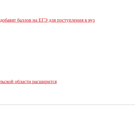
обавят баллов на ЕГЭ для поступления в вуз
льской области расширится