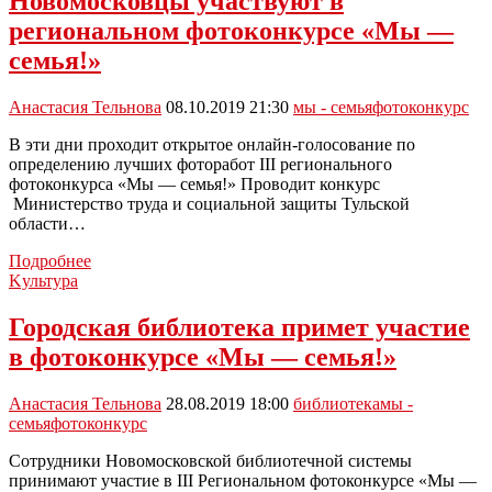
Новомосковцы участвуют в
фотоконкурса
региональном фотоконкурсе «Мы —
«Мы
–
семья!»
семья!»
Анастасия Тельнова
08.10.2019 21:30
мы - семья
фотоконкурс
В эти дни проходит открытое онлайн-голосование по
определению лучших фоторабот III регионального
фотоконкурса «Мы — семья!» Проводит конкурс
Министерство труда и социальной защиты Тульской
области…
Новомосковцы
Подробнее
участвуют
Kультура
в
региональном
Городская библиотека примет участие
фотоконкурсе
в фотоконкурсе «Мы — семья!»
«Мы
—
семья!»
Анастасия Тельнова
28.08.2019 18:00
библиотека
мы -
семья
фотоконкурс
Сотрудники Новомосковской библиотечной системы
принимают участие в III Региональном фотоконкурсе «Мы —