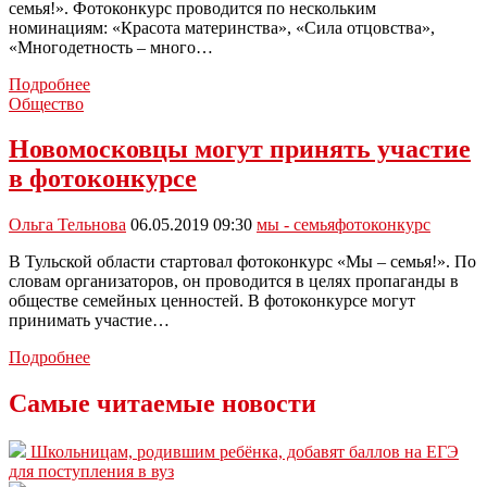
семья!». Фотоконкурс проводится по нескольким
номинациям: «Красота материнства», «Сила отцовства»,
«Многодетность – много…
Городская
Подробнее
библиотека
Общество
примет
участие
Новомосковцы могут принять участие
в
в фотоконкурсе
фотоконкурсе
«Мы
—
Ольга Тельнова
06.05.2019 09:30
мы - семья
фотоконкурс
семья!»
В Тульской области стартовал фотоконкурс «Мы – семья!». По
словам организаторов, он проводится в целях пропаганды в
обществе семейных ценностей. В фотоконкурсе могут
принимать участие…
Новомосковцы
Подробнее
могут
принять
Самые читаемые новости
участие
в
Школьницам, родившим ребёнка, добавят баллов на ЕГЭ
фотоконкурсе
для поступления в вуз