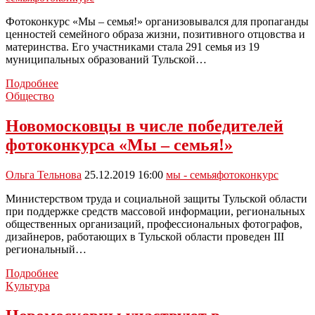
—
семья!»
Фотоконкурс «Мы – семья!» организовывался для пропаганды
ценностей семейного образа жизни, позитивного отцовства и
материнства. Его участниками стала 291 семья из 19
муниципальных образований Тульской…
Новомосковские
Подробнее
семьи
Общество
стали
победителями
Новомосковцы в числе победителей
фотоконкурса
фотоконкурса «Мы – семья!»
«Мы
–
семья!»
Ольга Тельнова
25.12.2019 16:00
мы - семья
фотоконкурс
Министерством труда и социальной защиты Тульской области
при поддержке средств массовой информации, региональных
общественных организаций, профессиональных фотографов,
дизайнеров, работающих в Тульской области проведен III
региональный…
Новомосковцы
Подробнее
в
Kультура
числе
победителей