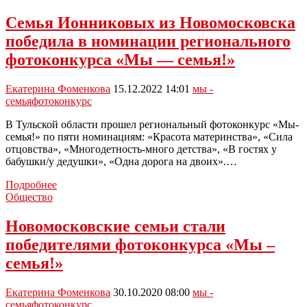
Семья Ионниковых из Новомосковска
победила в номинации регионального
фотоконкурса «Мы — семья!»
Екатерина Фоменкова
15.12.2022 14:01
мы -
семья
фотоконкурс
В Тульской области прошел региональный фотоконкурс «Мы-
семья!» по пяти номинациям: «Красота материнства», «Сила
отцовства», «Многодетность-много детства», «В гостях у
бабушки/у дедушки», «Одна дорога на двоих».…
Семья
Подробнее
Ионниковых
Общество
из
Новомосковска
Новомосковские семьи стали
победила
победителями фотоконкурса «Мы –
в
номинации
семья!»
регионального
фотоконкурса
Екатерина Фоменкова
30.10.2020 08:00
мы -
«Мы
семья
фотоконкурс