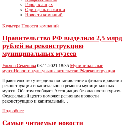
Город в лицах
Один день из жизни
Новости компаний
Kультура
Новости компаний
Правительство РФ выделило 2,5 млрд
рублей на реконструкцию
муниципальных музеев
Ульяна Семенова
03.11.2021 18:35
Муниципальные
музеи
Новости культуры
правительство РФ
реконструкция
Правительство утвердило постановление о финансировании
реконструкции и капитального ремонта муниципальных
музеев. Об этом сообщает Ассоциация безопасности туризма.
Федеральный центр поможет регионам провести
реконструкцию и капитальный…
Правительство
Подробнее
РФ
выделило
Самые читаемые новости
2,5