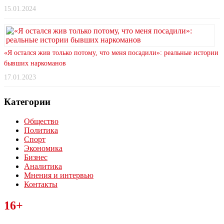
15.01.2024
«Я остался жив только потому, что меня посадили»: реальные истории
бывших наркоманов
17.01.2023
Категории
Общество
Политика
Спорт
Экономика
Бизнес
Аналитика
Мнения и интервью
Контакты
Читайте последние новости дня в Тульской области на сайте
16+
“ЗаНовомосковск”