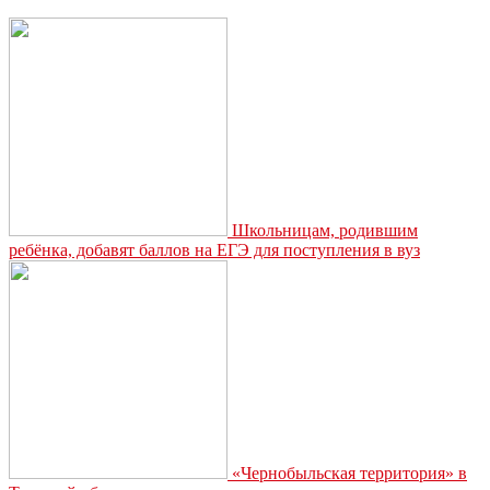
млрд
рублей
на
реконструкцию
муниципальных
музеев
Школьницам, родившим
ребёнка, добавят баллов на ЕГЭ для поступления в вуз
«Чернобыльская территория» в