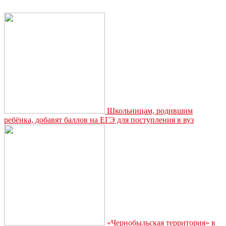
России»
проводит
общероссийский
детский
конкурс
исследовательских
работ
и
сочинений
«Мой
прадед»
Школьницам, родившим
ребёнка, добавят баллов на ЕГЭ для поступления в вуз
«Чернобыльская территория» в