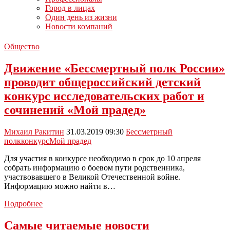
Город в лицах
Один день из жизни
Новости компаний
Общество
Движение «Бессмертный полк России»
проводит общероссийский детский
конкурс исследовательских работ и
сочинений «Мой прадед»
Михаил Ракитин
31.03.2019 09:30
Бессметрный
полк
конкурс
Мой прадед
Для участия в конкурсе необходимо в срок до 10 апреля
собрать информацию о боевом пути родственника,
участвовавшего в Великой Отечественной войне.
Информацию можно найти в…
Движение
Подробнее
«Бессмертный
полк
Самые читаемые новости