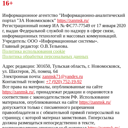
Читайте последние новости дня в Тульской области на сайте
16+
“ЗаНовомосковск”
Информационное агентство "Информационно-аналитический
портал "ЗА Новомосковск"
https://zanmsk.ru/
Регистрационный номер ИА № ФС77-77549 от 17 января 2020
г, выдан Федеральной службой по надзору в сфере связи,
информационных технологий и массовых коммуникаций.
Учредитель: ООО «Информационные системы».
Главный редактор: О.В.Тельнова.
Политика использования cookie
Политика обработки персональных данных
Адрес редакции: 301650, Тульская область, г. Новомосковск,
ул. Шахтеров, 26, помещ. 64
Электронная почта:
zanmsk71@yandex.ru
Контактный телефон:
+7 (920) 752-19-92
Все права на материалы, опубликованные на сайте
https://zanmsk.ru/
, принадлежат редакции и охраняются в
соответствии с законодательством РФ. Использование
материалов, опубликованных на сайте
https://zanmsk.ru/
допускается только с письменного разрешения
правообладателя и с обязательной прямой гиперссылкой на
страницу, с которой материал заимствован. Гиперссылка
должна размещаться непосредственно в тексте,
воспроизводящем оригинальный материал
https://zanmsk.ru/
,