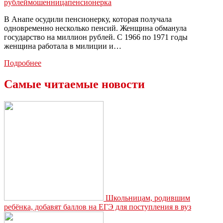
рублей
мошенница
пенсионерка
В Анапе осудили пенсионерку, которая получала
одновременно несколько пенсий. Женщина обманула
государство на миллион рублей. С 1966 по 1971 годы
женщина работала в милиции и…
Бывшая
Подробнее
паспортистка
обманула
Самые читаемые новости
государство
на
миллион
рублей
Школьницам, родившим
ребёнка, добавят баллов на ЕГЭ для поступления в вуз