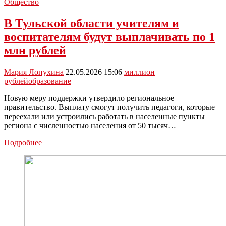
Общество
В Тульской области учителям и
воспитателям будут выплачивать по 1
млн рублей
Мария Лопухина
22.05.2026 15:06
миллион
рублей
образование
Новую меру поддержки утвердило региональное
правительство. Выплату смогут получить педагоги, которые
переехали или устроились работать в населенные пункты
региона с численностью населения от 50 тысяч…
В
Подробнее
Тульской
области
учителям
и
воспитателям
будут
выплачивать
по
1