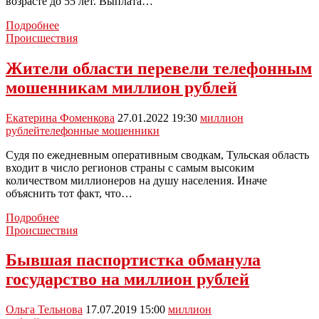
возрасте до 55 лет. Выплата…
В
Подробнее
Тульской
Происшествия
области
сельские
Жители области перевели телефонным
учителя
мошенникам миллион рублей
смогут
получить
1
Екатерина Фоменкова
27.01.2022 19:30
миллион
млн
рублей
телефонные мошенники
рублей
Судя по ежедневным оперативным сводкам, Тульская область
входит в число регионов страны с самым высоким
количеством миллионеров на душу населения. Иначе
объяснить тот факт, что…
Жители
Подробнее
области
Происшествия
перевели
телефонным
Бывшая паспортистка обманула
мошенникам
государство на миллион рублей
миллион
рублей
Ольга Тельнова
17.07.2019 15:00
миллион