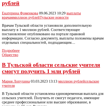
рублей
Екатерина Фоменкова
09.06.2023 10:29
выплаты
врачам
миллион рублей
Тульские новости
Врачам Тульской области установили дополнительную
выплату в 1 миллион рублей. Соответствующее
постановление опубликовано на портале правовой
информации. Согласно документу, выплаты положены врачам
отдельных специальностей, подпадающим…
Врачи
Подробнее
Тульской
Общество
области
получат
В Тульской области сельские учителя
дополнительную
смогут получить 1 млн рублей
выплату
в
1
Мария Лопухина
03.03.2023 13:13
миллион рублей
сельские
миллион
учителя
рублей
В Тульской области установлена единовременная выплата для
сельских учителей. Получить ее смогут педагоги, имеющие
среднее профессиональное или высшее образование, в