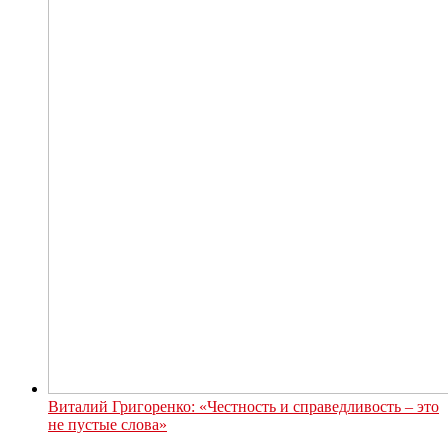
Виталий Григоренко: «Честность и справедливость – это
не пустые слова»