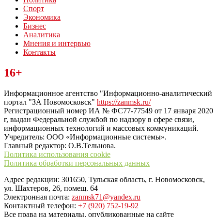
Спорт
Экономика
Бизнес
Аналитика
Мнения и интервью
Контакты
Читайте последние новости дня в Тульской области на сайте
16+
“ЗаНовомосковск”
Информационное агентство "Информационно-аналитический
портал "ЗА Новомосковск"
https://zanmsk.ru/
Регистрационный номер ИА № ФС77-77549 от 17 января 2020
г, выдан Федеральной службой по надзору в сфере связи,
информационных технологий и массовых коммуникаций.
Учредитель: ООО «Информационные системы».
Главный редактор: О.В.Тельнова.
Политика использования cookie
Политика обработки персональных данных
Адрес редакции: 301650, Тульская область, г. Новомосковск,
ул. Шахтеров, 26, помещ. 64
Электронная почта:
zanmsk71@yandex.ru
Контактный телефон:
+7 (920) 752-19-92
Все права на материалы, опубликованные на сайте