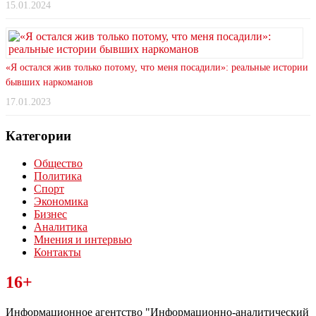
15.01.2024
«Я остался жив только потому, что меня посадили»: реальные истории
бывших наркоманов
17.01.2023
Категории
Общество
Политика
Спорт
Экономика
Бизнес
Аналитика
Мнения и интервью
Контакты
Читайте последние новости дня в Тульской области на сайте
16+
“ЗаНовомосковск”
Информационное агентство "Информационно-аналитический