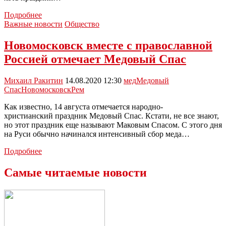
Александр
Подробнее
Рем
Важные новости
Общество
и
Дмитрий
Новомосковск вместе с православной
Лагвилава
Россией отмечает Медовый Спас
вновь
оказали
помощь
Михаил Ракитин
14.08.2020 12:30
мед
Медовый
новомосковскому
Спас
Новомосковск
Рем
обществу
инвалидов
Как известно, 14 августа отмечается народно-
к
христианский праздник Медовый Спас. Кстати, не все знают,
Медовому
но этот праздник еще называют Маковым Спасом. С этого дня
Спасу
на Руси обычно начинался интенсивный сбор меда…
Новомосковск
Подробнее
вместе
с
Самые читаемые новости
православной
Россией
отмечает
Медовый
Спас