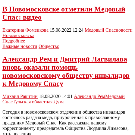
отделения
партии
В Новомосковске отметили Медовый
«Единая
Спас: видео
Россия»
подарили
мёд
Екатерина Фоменкова
15.08.2022 12:24
Медовый Спас
новости
Новомосковска
В
Подробнее
Новомосковске
Важные новости
Общество
отметили
Медовый
Александр Рем и Дмитрий Лагвилава
Спас:
вновь оказали помощь
видео
новомосковскому обществу инвалидов
к Медовому Спасу
Михаил Ракитин
18.08.2020 14:01
Александр Рем
Медовый
Спас
Тульская областная Дума
Сегодня в новомосковском отделении общества инвалидов
состоялось раздача меда, приуроченная к православному
празднику Медовый Спас. Как рассказала нашему
корреспонденту председатель Общества Людмила Лимасова,
хоть праздник…