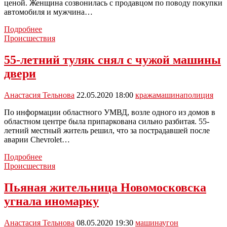
ценой. Женщина созвонилась с продавцом по поводу покупки
автомобиля и мужчина…
Туляк
Подробнее
обманул
Происшествия
калужанку
на
55-летний туляк снял с чужой машины
40
двери
тысяч
рублей
Анастасия Тельнова
22.05.2020 18:00
кража
машина
полиция
По информации областного УМВД, возле одного из домов в
областном центре была припаркована сильно разбитая. 55-
летний местный житель решил, что за пострадавшей после
аварии Chevrolet…
55-
Подробнее
летний
Происшествия
туляк
снял
Пьяная жительница Новомосковска
с
угнала иномарку
чужой
машины
двери
Анастасия Тельнова
08.05.2020 19:30
машина
угон