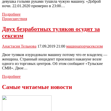
девушка голыми руками тушила чужую машину. «Доброй
ночи. 22.01.2020 примерно в 23:00…
В
Подробнее
Новомосковске
Происшествия
девушка
потушила
Двух безработных туляков осудят за
горящий
сексизм
автомобиль
снегом
Анастасия Тельнова
17.09.2019 21:00
машина
порча
сексизм
Двое туляков изуродовали машину потому что ее владелец —
женщина. Странный инцидент произошел накануне возле
одного из торговых центров. Об этом сообщают «Тульские
СМИ». Двое…
Двух
Подробнее
безработных
туляков
Самые читаемые новости
осудят
за
сексизм