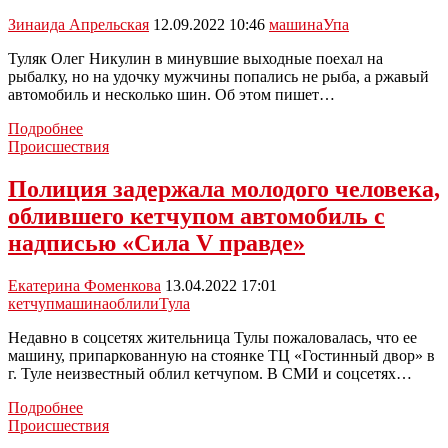
Зинаида Апрельская
12.09.2022 10:46
машина
Упа
Туляк Олег Никулин в минувшие выходные поехал на
рыбалку, но на удочку мужчины попались не рыба, а ржавый
автомобиль и несколько шин. Об этом пишет…
Тульскому
Подробнее
рыбаку
Происшествия
на
крючок
Полиция задержала молодого человека,
попалась
облившего кетчупом автомобиль с
машина
надписью «Сила V правде»
Екатерина Фоменкова
13.04.2022 17:01
кетчуп
машина
облили
Тула
Недавно в соцсетях жительница Тулы пожаловалась, что ее
машину, припаркованную на стоянке ТЦ «Гостинный двор» в
г. Туле неизвестный облил кетчупом. В СМИ и соцсетях…
Полиция
Подробнее
задержала
Происшествия
молодого