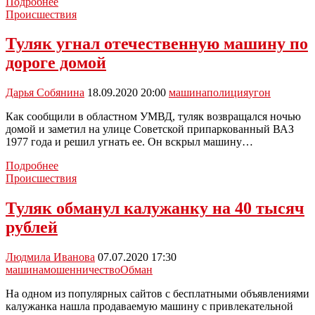
На
Подробнее
Залесном
Происшествия
в
Новомосковске
Туляк угнал отечественную машину по
загорелась
дороге домой
машина
Дарья Собянина
18.09.2020 20:00
машина
полиция
угон
Как сообщили в областном УМВД, туляк возвращался ночью
домой и заметил на улице Советской припаркованный ВАЗ
1977 года и решил угнать ее. Он вскрыл машину…
Туляк
Подробнее
угнал
Происшествия
отечественную
машину
Туляк обманул калужанку на 40 тысяч
по
рублей
дороге
домой
Людмила Иванова
07.07.2020 17:30
машина
мошенничество
Обман
На одном из популярных сайтов с бесплатными объявлениями
калужанка нашла продаваемую машину с привлекательной