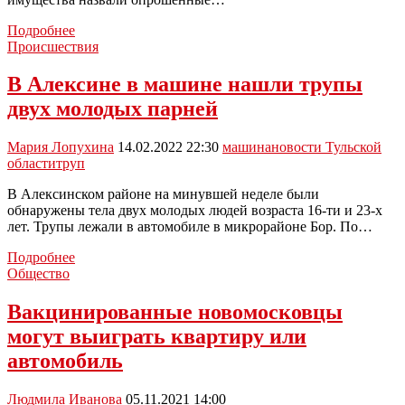
Названы
Подробнее
способы
Происшествия
получить
деньги
В Алексине в машине нашли трупы
с
двух молодых парней
ЖЭУ
за
поврежденную
Мария Лопухина
14.02.2022 22:30
машина
новости Тульской
машину
области
труп
В Алексинском районе на минувшей неделе были
обнаружены тела двух молодых людей возраста 16-ти и 23-х
лет. Трупы лежали в автомобиле в микрорайоне Бор. По…
В
Подробнее
Алексине
Общество
в
машине
Вакцинированные новомосковцы
нашли
могут выиграть квартиру или
трупы
двух
автомобиль
молодых
парней
Людмила Иванова
05.11.2021 14:00