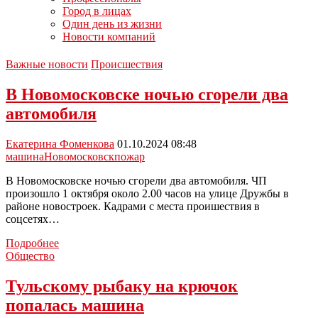
Город в лицах
Один день из жизни
Новости компаний
Важные новости
Происшествия
В Новомосковске ночью сгорели два
автомобиля
Екатерина Фоменкова
01.10.2024 08:48
машина
Новомосковск
пожар
В Новомосковске ночью сгорели два автомобиля. ЧП
произошло 1 октября около 2.00 часов на улице Дружбы в
районе новостроек. Кадрами с места проишествия в
соцсетях…
В
Подробнее
Новомосковске
Общество
ночью
сгорели
Тульскому рыбаку на крючок
два
попалась машина
автомобиля