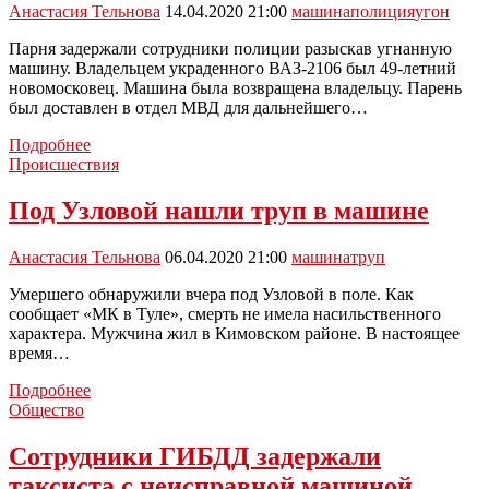
Анастасия Тельнова
14.04.2020 21:00
машина
полиция
угон
Парня задержали сотрудники полиции разыскав угнанную
машину. Владельцем украденного ВАЗ-2106 был 49-летний
новомосковец. Машина была возвращена владельцу. Парень
был доставлен в отдел МВД для дальнейшего…
Шестнадцатилетний
Подробнее
новомосковец
Происшествия
угнал
автомобиль
Под Узловой нашли труп в машине
Анастасия Тельнова
06.04.2020 21:00
машина
труп
Умершего обнаружили вчера под Узловой в поле. Как
сообщает «МК в Туле», смерть не имела насильственного
характера. Мужчина жил в Кимовском районе. В настоящее
время…
Под
Подробнее
Узловой
Общество
нашли
труп
Сотрудники ГИБДД задержали
в
таксиста с неисправной машиной
машине