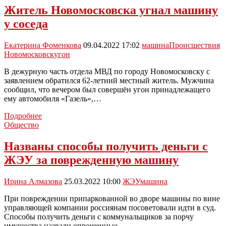
человека,
Житель Новомосковска угнал машину
облившего
у соседа
кетчупом
автомобиль
с
Екатерина Фоменкова
09.04.2022 17:02
машина
Происшествия
надписью
Новомосковск
угон
«Сила
V
В дежурную часть отдела МВД по городу Новомосковску с
правде»
заявлением обратился 62-летний местный житель. Мужчина
сообщил, что вечером был совершён угон принадлежащего
ему автомобиля «Газель»,…
Житель
Подробнее
Новомосковска
Общество
угнал
машину
Названы способы получить деньги с
у
ЖЭУ за поврежденную машину
соседа
Ирина Алмазова
25.03.2022 10:00
ЖЭУ
машина
При повреждении припаркованной во дворе машины по вине
управляющей компании россиянам посоветовали идти в суд.
Способы получить деньги с коммунальщиков за порчу
имущества назвали опрошенные…