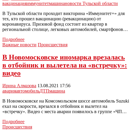
вакцинация
иммунитет
машина
новости Тульской области
В Тульской области проходит викторина «Иммунитет+» для
тех, кто прошел вакцинацию (ревакцинацию) от
коронавируса. Призовой фонд состоит из квартир в
региональной столице, легковых автомобилей, смартфонов…
Вакцинированные
Подробнее
новомосковцы
Важные новости
Происшествия
могут
выиграть
В Новомосковске иномарка врезалась
квартиру
в отбойник и вылетела на «встречку»:
или
автомобиль
видео
Ирина Алмазова
13.08.2021 17:56
авария
автомобиль
ДТП
машина
В Новомосковске на Комсомольском шоссе автомобиль Suzuki
ехал на скорости, врезался в отбойник и вылетел на
«встречку». Видео с места аварии появилось в группе «ЧП…
В
Подробнее
Новомосковске
Происшествия
иномарка