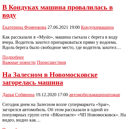
врезалась
В Кондуках машина провалилась в
в
воду
отбойник
и
вылетела
Екатерина Фоменкова
27.06.2021 19:00
Кондуки
машина
на
«встречку»:
Как рассказали в «Myslo», машина съехала с берега в воду
видео
вчера. Водитель захотел припарковаться прямо у водоема.
Вдоль берега было свободное место, где водитель захотел…
В
Подробнее
Кондуках
Важные новости
Происшествия
машина
провалилась
На Залесном в Новомосковске
в
загорелась машина
воду
Дарья Собянина
19.12.2020 17:00
автомобиль
машина
пожар
Сегодня днем на Залесном возле супермаркета «Spar»,
загорелся автомобиль. Об этом рассказали в одной из
популярных групп сети «ВКонтакте» «ЧП Новомосковск». На
видео, видно как…