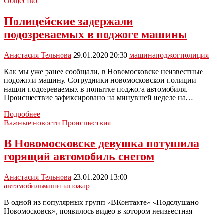
за
Общество
лисы
на
Полицейские задержали
трассе
подозреваемых в поджоге машины
«М2
Крым»
столкнулись
Анастасия Тельнова
29.01.2020 20:30
машина
поджог
полиция
две
машины
Как мы уже ранее сообщали, в Новомосковске неизвестные
подожгли машину. Сотрудники новомосковской полиции
нашли подозреваемых в попытке поджога автомобиля.
Происшествие зафиксировано на минувшей неделе на…
Полицейские
Подробнее
задержали
Важные новости
Происшествия
подозреваемых
в
В Новомосковске девушка потушила
поджоге
горящий автомобиль снегом
машины
Анастасия Тельнова
23.01.2020 13:00
автомобиль
машина
пожар
В одной из популярных групп «ВКонтакте» «Подслушано
Новомосковск», появилось видео в котором неизвестная