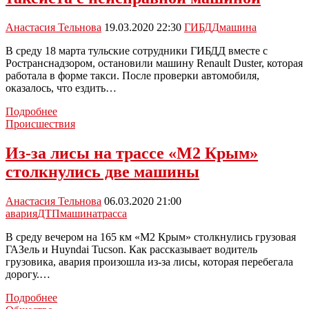
Анастасия Тельнова
19.03.2020 22:30
ГИБДД
машина
В среду 18 марта тульские сотрудники ГИБДД вместе с
Ространснадзором, остановили машину Renault Duster, которая
работала в форме такси. После проверки автомобиля,
оказалось, что ездить…
Сотрудники
Подробнее
ГИБДД
Происшествия
задержали
таксиста
Из-за лисы на трассе «М2 Крым»
с
столкнулись две машины
неисправной
машиной
Анастасия Тельнова
06.03.2020 21:00
авария
ДТП
машина
трасса
В среду вечером на 165 км «М2 Крым» столкнулись грузовая
ГАЗель и Huyndai Tucson. Как рассказывает водитель
грузовика, авария произошла из-за лисы, которая перебегала
дорогу.…
Из-
Подробнее