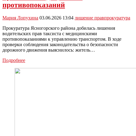
противопоказаний
Мария Лопухина
03.06.2026 13:04
лишение прав
прокуратура
Прокуратура Ясногорского района добилась лишения
водительских прав таксиста с медицинскими
противопоказаниями к управлению транспортом. В ходе
проверки соблюдения законодательства о безопасности
дорожного движения выяснилось: житель…
Водитель
Подробнее
такси
из
Ясногорска
лишён
прав
из‑за
медицинских
противопоказаний