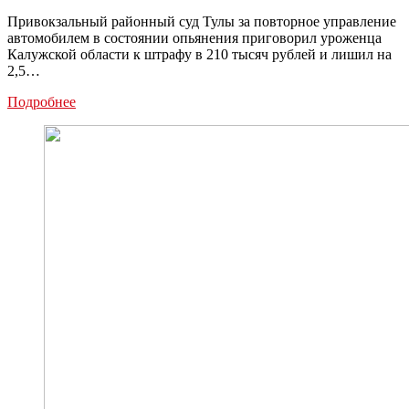
Привокзальный районный суд Тулы за повторное управление
автомобилем в состоянии опьянения приговорил уроженца
Калужской области к штрафу в 210 тысяч рублей и лишил на
2,5…
Тульский
Подробнее
суд
конфисковал
у
пьяного
жителя
Калужской
области
автомобиль