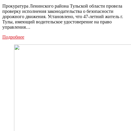
Прокуратура Ленинского района Тульской области провела
проверку исполнения законодательства о безопасности
дорожного движения. Установлено, что 47-летний житель г.
Тулы, имеющий водительское удостоверение на право
управления…
Туляка
Подробнее
с
психическим
расстройством
лишили
водительских
прав