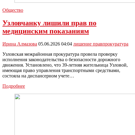
Общество
Узловчанку лишили прав по
медицинским показаниям
Ирина Алмазова
05.06.2026 04:04
лишение прав
прокуратура
Узловская межрайонная прокуратура провела проверку
исполнения законодательства о безопасности дорожного
движения. Установлено, что 39-летняя жительница Узловой,
имеющая право управления транспортными средствами,
состояла на диспансерном учете…
Узловчанку
Подробнее
лишили
прав
по
медицинским
показаниям