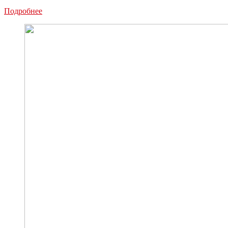
Трех
Подробнее
туляков
с
эпилепсией
лишили
водительских
прав