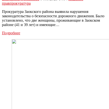
прав
прокуратура
Прокуратура Заокского района выявила нарушения
законодательства о безопасности дорожного движения. Было
установлено, что две женщины, проживающие в Заокском
районе (41 и 39 лет) и имеющие…
Двух
Подробнее
злоупотребляющих
жительниц
Заокского
района
лишили
водительских
прав