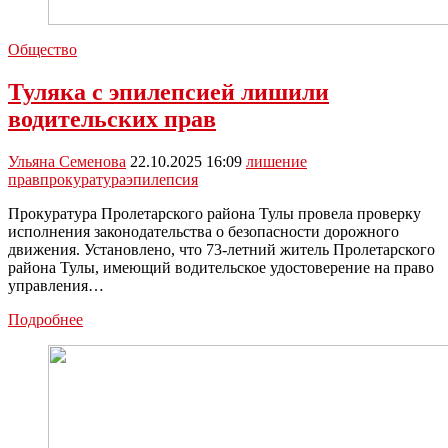
Общество
Туляка с эпилепсией лишили
водительских прав
Ульяна Семенова
22.10.2025 16:09
лишение
прав
прокуратура
эпилепсия
Прокуратура Пролетарского района Тулы провела проверку
исполнения законодательства о безопасности дорожного
движения. Установлено, что 73-летний житель Пролетарского
района Тулы, имеющий водительское удостоверение на право
управления…
Туляка
Подробнее
с
эпилепсией
лишили
водительских
прав