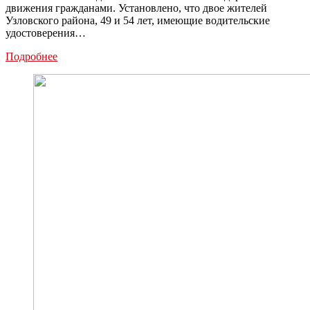
движения гражданами. Установлено, что двое жителей
Узловского района, 49 и 54 лет, имеющие водительские
удостоверения…
Двух
Подробнее
узловчан
с
алкоголизмом
лишили
прав