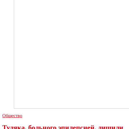
Общество
Туляка, больного эпилепсией, лишили