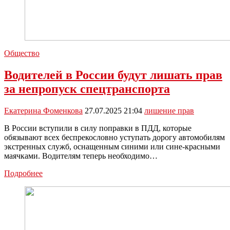
Общество
Водителей в России будут лишать прав
за непропуск спецтранспорта
Екатерина Фоменкова
27.07.2025 21:04
лишение прав
В России вступили в силу поправки в ПДД, которые
обязывают всех беспрекословно уступать дорогу автомобилям
экстренных служб, оснащенным синими или сине-красными
маячками. Водителям теперь необходимо…
Водителей
Подробнее
в
России
будут
лишать
прав
за