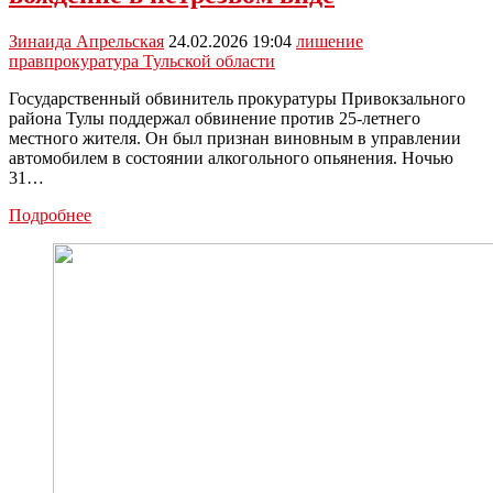
Зинаида Апрельская
24.02.2026 19:04
лишение
прав
прокуратура Тульской области
Государственный обвинитель прокуратуры Привокзального
района Тулы поддержал обвинение против 25-летнего
местного жителя. Он был признан виновным в управлении
автомобилем в состоянии алкогольного опьянения. Ночью
31…
В
Подробнее
Туле
осудили
водителя
за
повторное
вождение
в
нетрезвом
виде