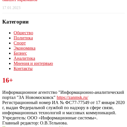
17.01.2023
Категории
Общество
Политика
Спорт
Экономика
Бизнес
Аналитика
Мнения и интервью
Контакты
Читайте последние новости дня в Тульской области на сайте
16+
“ЗаНовомосковск”
Информационное агентство "Информационно-аналитический
портал "ЗА Новомосковск"
https://zanmsk.ru/
Регистрационный номер ИА № ФС77-77549 от 17 января 2020
г, выдан Федеральной службой по надзору в сфере связи,
информационных технологий и массовых коммуникаций.
Учредитель: ООО «Информационные системы».
Главный редактор: О.В.Тельнова.