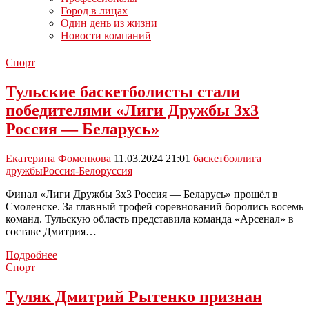
Город в лицах
Один день из жизни
Новости компаний
Спорт
Тульские баскетболисты стали
победителями «Лиги Дружбы 3х3
Россия — Беларусь»
Екатерина Фоменкова
11.03.2024 21:01
баскетбол
лига
дружбы
Россия-Белоруссия
Финал «Лиги Дружбы 3х3 Россия — Беларусь» прошёл в
Смоленске. За главный трофей соревнований боролись восемь
команд. Тульскую область представила команда «Арсенал» в
составе Дмитрия…
Тульские
Подробнее
баскетболисты
Спорт
стали
победителями
Туляк Дмитрий Рытенко признан
«Лиги