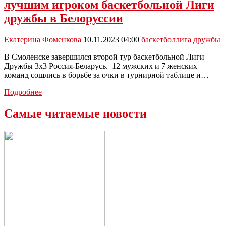
лучшим игроком баскетбольной Лиги
Дружбы
3х3
дружбы в Белоруссии
Россия
—
Екатерина Фоменкова
10.11.2023 04:00
баскетбол
лига дружбы
Беларусь»
В Смоленске завершился второй тур баскетбольной Лиги
Дружбы 3х3 Россия-Беларусь. 12 мужских и 7 женских
команд сошлись в борьбе за очки в турнирной таблице и…
Туляк
Подробнее
Дмитрий
Рытенко
Самые читаемые новости
признан
лучшим
игроком
баскетбольной
Лиги
дружбы
в
Белоруссии