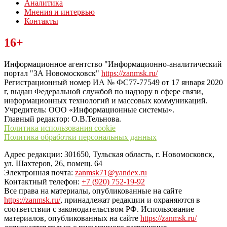
Аналитика
Мнения и интервью
Контакты
Читайте последние новости дня в Тульской области на сайте
16+
“ЗаНовомосковск”
Информационное агентство "Информационно-аналитический
портал "ЗА Новомосковск"
https://zanmsk.ru/
Регистрационный номер ИА № ФС77-77549 от 17 января 2020
г, выдан Федеральной службой по надзору в сфере связи,
информационных технологий и массовых коммуникаций.
Учредитель: ООО «Информационные системы».
Главный редактор: О.В.Тельнова.
Политика использования cookie
Политика обработки персональных данных
Адрес редакции: 301650, Тульская область, г. Новомосковск,
ул. Шахтеров, 26, помещ. 64
Электронная почта:
zanmsk71@yandex.ru
Контактный телефон:
+7 (920) 752-19-92
Все права на материалы, опубликованные на сайте
https://zanmsk.ru/
, принадлежат редакции и охраняются в
соответствии с законодательством РФ. Использование
материалов, опубликованных на сайте
https://zanmsk.ru/