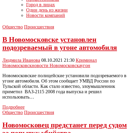
Город в лицах
Один день из жизни
Новости компаний
Общество
Происшествия
В Новомосковске установлен
подозреваемый в угоне автомобиля
Людмила Иванова
08.10.2021 21:30
Криминал
Новомосковск
новости Новомосковска
угон
Новомосковские полицейские установили подозреваемого в
угоне автомобиля. Об этом сообщает УМВД России по
Тульской области. Как стало известно, злоумышленник
приметил ВАЗ-2115 2008 года выпуска и решил
использовать…
В
Подробнее
Новомосковске
Общество
Происшествия
установлен
подозреваемый
Новомосковец предстанет перед судом
в