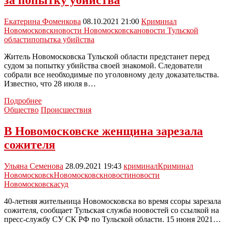
за попытку убийства
угоне
автомобиля
Екатерина Фоменкова
08.10.2021 21:00
Криминал
Новомосковск
новости Новомосковска
новости Тульской
области
попытка убийства
Житель Новомосковска Тульской области предстанет перед
судом за попытку убийства своей знакомой. Следователи
собрали все необходимые по уголовному делу доказательства.
Известно, что 28 июля в…
Новомосковец
Подробнее
предстанет
Общество
Происшествия
перед
судом
В Новомосковске женщина зарезала
за
сожителя
попытку
убийства
Ульяна Семенова
28.09.2021 19:43
криминал
Криминал
Новомосковск
Новомосковск
новости
новости
Новомосковска
суд
40-летняя жительница Новомосковска во время ссоры зарезала
сожителя, сообщает Тульская служба ноовостей со ссылкой на
пресс-службу СУ СК РФ по Тульской области. 15 июня 2021…