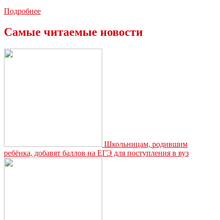
В
Подробнее
Новомосковске
женщина
Самые читаемые новости
зарезала
сожителя
Школьницам, родившим
ребёнка, добавят баллов на ЕГЭ для поступления в вуз