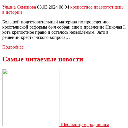
отменено
крепостное
Ульяна Семенова
03.03.2024 08:04
крепостное право
этот день
право
в истории
Большой подготовительный материал по проведению
крестьянской реформы был собран еще в правление Николая I,
хоть крепостное право и осталось незыблемым. Зато в
решении крестьянского вопроса…
Этот
Подробнее
день
в
Самые читаемые новости
истории:
в
России
отменено
крепостное
право
Школьницам, родившим