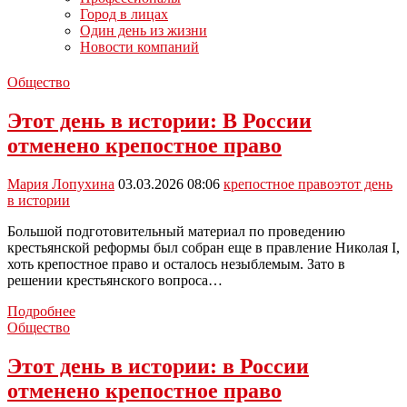
Город в лицах
Один день из жизни
Новости компаний
Общество
Этот день в истории: В России
отменено крепостное право
Мария Лопухина
03.03.2026 08:06
крепостное право
этот день
в истории
Большой подготовительный материал по проведению
крестьянской реформы был собран еще в правление Николая I,
хоть крепостное право и осталось незыблемым. Зато в
решении крестьянского вопроса…
Этот
Подробнее
день
Общество
в
истории:
Этот день в истории: в России
В
отменено крепостное право
России