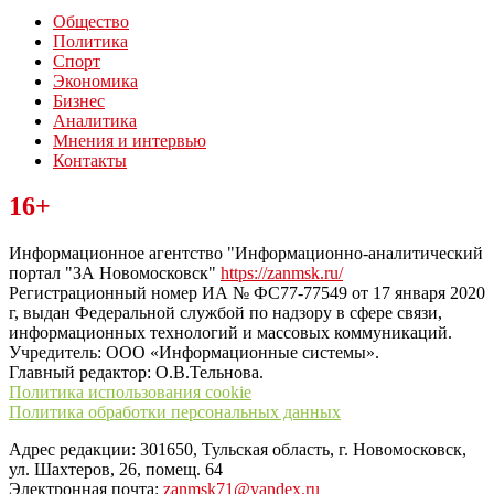
Общество
Политика
Спорт
Экономика
Бизнес
Аналитика
Мнения и интервью
Контакты
Читайте последние новости дня в Тульской области на сайте
16+
“ЗаНовомосковск”
Информационное агентство "Информационно-аналитический
портал "ЗА Новомосковск"
https://zanmsk.ru/
Регистрационный номер ИА № ФС77-77549 от 17 января 2020
г, выдан Федеральной службой по надзору в сфере связи,
информационных технологий и массовых коммуникаций.
Учредитель: ООО «Информационные системы».
Главный редактор: О.В.Тельнова.
Политика использования cookie
Политика обработки персональных данных
Адрес редакции: 301650, Тульская область, г. Новомосковск,
ул. Шахтеров, 26, помещ. 64
Электронная почта:
zanmsk71@yandex.ru