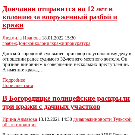
районе
раскрыта
Дончанин отправится на 12 лет в
кража
колонию за вооруженный разбой и
из
хозяйственной
кражи
постройки
Людмила Иванова
18.01.2022 15:30
грабеж
Донской
колония
кражи
прокуратура
Донской городской суд вынес приговор по уголовному делу в
отношении ранее судимого 32-летнего местного жителя. Он
признан виновным в совершении нескольких преступлений.
А именно: кража,…
Дончанин
Подробнее
отправится
Происшествия
на
12
В Богородицке полицейские раскрыли
лет
три кражи с дачных участков
в
колонию
за
Ирина Алмазова
13.12.2021 14:30
дача
кражи
новости Тульской
вооруженный
области
полиция
разбой
и
В дежурную часть межмуниципального отдела МВД России