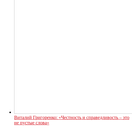
Виталий Григоренко: «Честность и справедливость – это
не пустые слова»