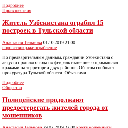
Всего
Подробнее
за
Происшествия
сутки
мошенники
Житель Узбекистана ограбил 15
украли
построек в Тульской области
почти
680
тысяч
Анастасия Тельнова
01.10.2019 21:00
у
воровство
кражи
ограбление
туляков
По предварительным данным, гражданин Узбекистана с
августа прошлого года по февраль нынешнего промышлял
кражами на территории двух районов. Об этом сообщает
прокуратура Тульской области. Объектами…
Житель
Подробнее
Узбекистана
Общество
ограбил
15
Полицейские продолжают
построек
предостерегать жителей города от
в
Тульской
мошенников
области
Анастасия Тельнова
29.07.2019 22:00
кражи
мошенники