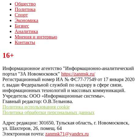
Общество
Политика
Спорт
Экономика
Бизнес
Аналитика
Мнения и интервью
Контакты
Читайте последние новости дня в Тульской области на сайте
16+
“ЗаНовомосковск”
Информационное агентство "Информационно-аналитический
портал "ЗА Новомосковск"
https://zanmsk.ru/
Регистрационный номер ИА № ФС77-77549 от 17 января 2020
г, выдан Федеральной службой по надзору в сфере связи,
информационных технологий и массовых коммуникаций.
Учредитель: ООО «Информационные системы».
Главный редактор: О.В.Тельнова.
Политика использования cookie
Политика обработки персональных данных
Адрес редакции: 301650, Тульская область, г. Новомосковск,
ул. Шахтеров, 26, помещ. 64
Электронная почта:
zanmsk71@yandex.ru