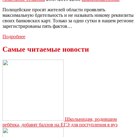
Полицейские просят жителей области проявлять
максимальную бдительность и не называть никому реквизиты
своих банковских карт. Только за одни сутки в нашем регионе
зарегистрированы пять фактов…
Полицейские
Подробнее
продолжают
предостерегать
Самые читаемые новости
жителей
города
от
мошенников
Школьницам, родившим
ребёнка, добавят баллов на ЕГЭ для поступления в вуз