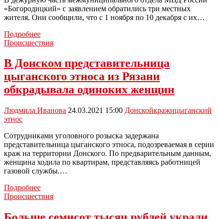
кражи
«Богородицкий» с заявлением обратились три местных
жителя. Они сообщили, что с 1 ноября по 10 декабря с их…
В
Подробнее
Богородицке
Происшествия
полицейские
раскрыли
В Донском представительница
три
цыганского этноса из Рязани
кражи
с
обкрадывала одиноких женщин
дачных
участков
Людмила Иванова
24.03.2021 15:00
Донской
кражи
цыганский
этнос
Сотрудниками уголовного розыска задержана
представительница цыганского этноса, подозреваемая в серии
краж на территории Донского. По предварительным данным,
женщина ходила по квартирам, представляясь работницей
газовой службы.…
В
Подробнее
Донском
Происшествия
представительница
цыганского
Больше семисот тысяч рублей украли