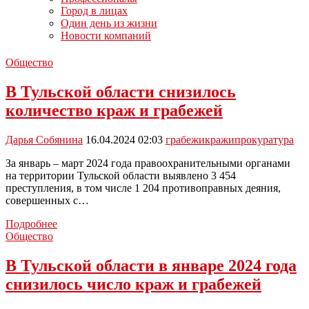
Город в лицах
Один день из жизни
Новости компаний
Общество
В Тульской области снизилось
количество краж и грабежей
Дарья Собянина
16.04.2024 02:03
грабежи
кражи
прокуратура
За январь – март 2024 года правоохранительными органами
на территории Тульской области выявлено 3 454
преступления, в том числе 1 204 противоправных деяния,
совершенных с…
В
Подробнее
Тульской
Общество
области
снизилось
В Тульской области в январе 2024 года
количество
снизилось число краж и грабежей
краж
и