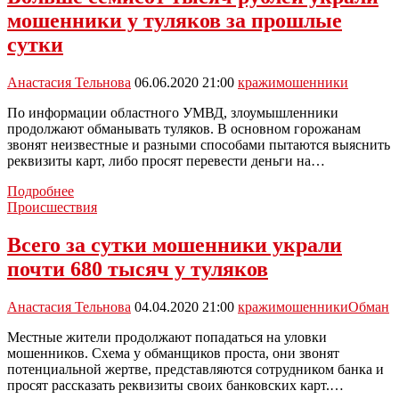
этноса
мошенники у туляков за прошлые
из
Рязани
сутки
обкрадывала
одиноких
Анастасия Тельнова
06.06.2020 21:00
кражи
мошенники
женщин
По информации областного УМВД, злоумышленники
продолжают обманывать туляков. В основном горожанам
звонят неизвестные и разными способами пытаются выяснить
реквизиты карт, либо просят перевести деньги на…
Больше
Подробнее
семисот
Происшествия
тысяч
рублей
Всего за сутки мошенники украли
украли
почти 680 тысяч у туляков
мошенники
у
туляков
Анастасия Тельнова
04.04.2020 21:00
кражи
мошенники
Обман
за
прошлые
Местные жители продолжают попадаться на уловки
сутки
мошенников. Схема у обманщиков проста, они звонят
потенциальной жертве, представляются сотрудником банка и
просят рассказать реквизиты своих банковских карт.…