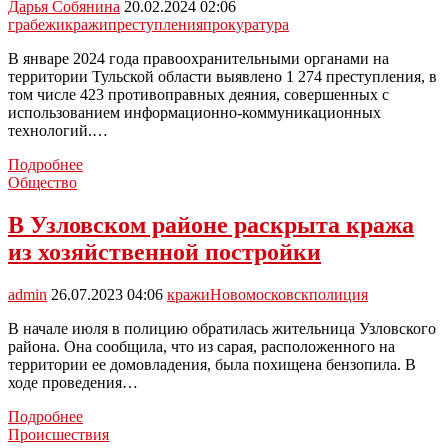
грабежей
Дарья Собянина
20.02.2024 02:06
грабежи
кражи
преступления
прокуратура
В январе 2024 года правоохранительными органами на
территории Тульской области выявлено 1 274 преступления, в
том числе 423 противоправных деяния, совершенных с
использованием информационно-коммуникационных
технологий.…
В
Подробнее
Тульской
Общество
области
в
В Узловском районе раскрыта кража
январе
из хозяйственной постройки
2024
года
снизилось
admin
26.07.2023 04:06
кражи
Новомосковск
полиция
число
краж
В начале июля в полицию обратилась жительница Узловского
и
района. Она сообщила, что из сарая, расположенного на
грабежей
территории ее домовладения, была похищена бензопила. В
ходе проведения…
В
Подробнее
Узловском
Происшествия