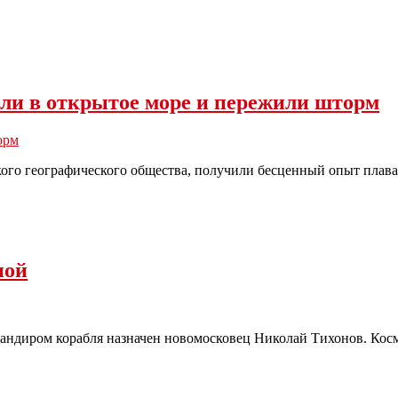
и в открытое море и пережили шторм
орм
ого географического общества, получили бесценный опыт плава
ной
омандиром корабля назначен новомосковец Николай Тихонов. Косм