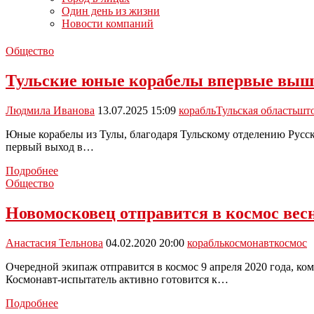
Один день из жизни
Новости компаний
Общество
Тульские юные корабелы впервые вышл
Людмила Иванова
13.07.2025 15:09
корабль
Тульская область
шт
Юные корабелы из Тулы, благодаря Тульскому отделению Русск
первый выход в…
Тульские
Подробнее
юные
Общество
корабелы
впервые
Новомосковец отправится в космос вес
вышли
в
Анастасия Тельнова
04.02.2020 20:00
корабль
космонавт
космос
открытое
море
Очередной экипаж отправится в космос 9 апреля 2020 года, к
и
Космонавт-испытатель активно готовится к…
пережили
шторм
Новомосковец
Подробнее