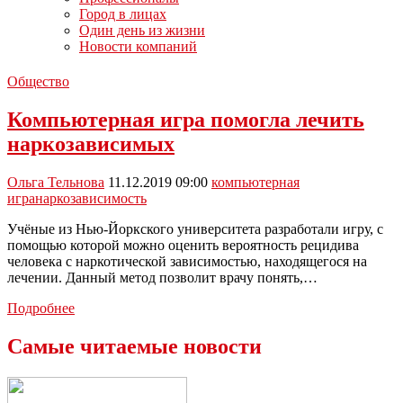
Город в лицах
Один день из жизни
Новости компаний
Общество
Компьютерная игра помогла лечить
наркозависимых
Ольга Тельнова
11.12.2019 09:00
компьютерная
игра
наркозависимость
Учёные из Нью-Йоркского университета разработали игру, с
помощью которой можно оценить вероятность рецидива
человека с наркотической зависимостью, находящегося на
лечении. Данный метод позволит врачу понять,…
Компьютерная
Подробнее
игра
помогла
Самые читаемые новости
лечить
наркозависимых