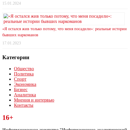
15.01.2024
«Я остался жив только потому, что меня посадили»: реальные истории
бывших наркоманов
17.01.2023
Категории
Общество
Политика
Спорт
Экономика
Бизнес
Аналитика
Мнения и интервью
Контакты
Читайте последние новости дня в Тульской области на сайте
16+
“ЗаНовомосковск”
Информационное агентство "Информационно-аналитический