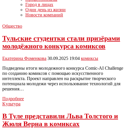
Город в лицах
Один день из жизни
Новости компаний
Общество
Тульские студентки стали призёрами
молодёжного конкурса комиксов
Екатерина Фоменкова
30.09.2025 19:04
комиксы
Подведены итоги молодежного конкурса Comic-AI Challenge
по созданию комиксов с помощью искусственного
интеллекта. Проект направлен на раскрытие творческого
потенциала молодежи через использование технологий для
решения…
Тульские
Подробнее
студентки
Kультура
стали
призёрами
В Туле представили Льва Толстого и
молодёжного
Жюля Верна в комиксах
конкурса