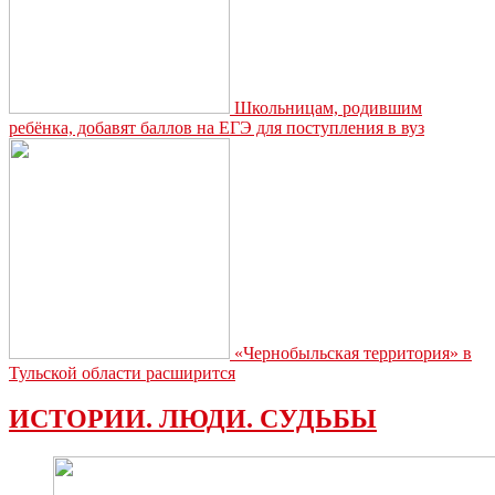
всероссийского
конкурса
детских
комиксов
«#ЛетоТвоихПобед»
Школьницам, родившим
ребёнка, добавят баллов на ЕГЭ для поступления в вуз
«Чернобыльская территория» в
Тульской области расширится
ИСТОРИИ. ЛЮДИ. СУДЬБЫ