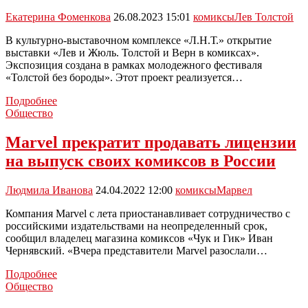
комиксов
Екатерина Фоменкова
26.08.2023 15:01
комиксы
Лев Толстой
В культурно-выставочном комплексе «Л.Н.Т.» открытие
выставки «Лев и Жюль. Толстой и Верн в комиксах».
Экспозиция создана в рамках молодежного фестиваля
«Толстой без бороды». Этот проект реализуется…
В
Подробнее
Туле
Общество
представили
Льва
Marvel прекратит продавать лицензии
Толстого
на выпуск своих комиксов в России
и
Жюля
Верна
Людмила Иванова
24.04.2022 12:00
комиксы
Марвел
в
комиксах
Компания Marvel с лета приостанавливает сотрудничество с
российскими издательствами на неопределенный срок,
сообщил владелец магазина комиксов «Чук и Гик» Иван
Чернявский. «Вчера представители Marvel разослали…
Marvel
Подробнее
прекратит
Общество
продавать