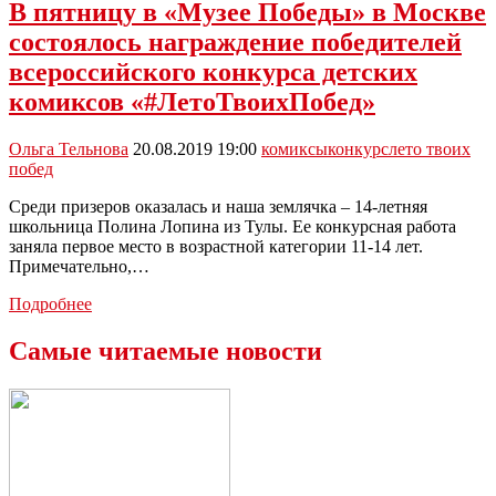
лицензии
В пятницу в «Музее Победы» в Москве
на
состоялось награждение победителей
выпуск
своих
всероссийского конкурса детских
комиксов
комиксов «#ЛетоТвоихПобед»
в
России
Ольга Тельнова
20.08.2019 19:00
комиксы
конкурс
лето твоих
побед
Среди призеров оказалась и наша землячка – 14-летняя
школьница Полина Лопина из Тулы. Ее конкурсная работа
заняла первое место в возрастной категории 11-14 лет.
Примечательно,…
В
Подробнее
пятницу
в
Самые читаемые новости
«Музее
Победы»
в
Москве
состоялось
награждение
победителей