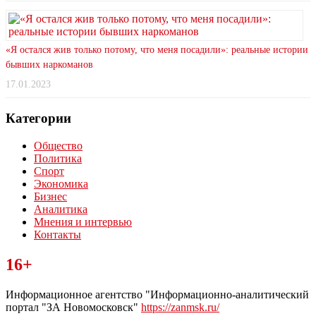
«Я остался жив только потому, что меня посадили»: реальные истории
бывших наркоманов
17.01.2023
Категории
Общество
Политика
Спорт
Экономика
Бизнес
Аналитика
Мнения и интервью
Контакты
Читайте последние новости дня в Тульской области на сайте
16+
“ЗаНовомосковск”
Информационное агентство "Информационно-аналитический
портал "ЗА Новомосковск"
https://zanmsk.ru/