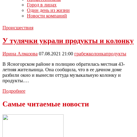
Город в лицах
Один день из жизни
Новости компаний
Происшествия
У тулячки украли продукты и колонку
Ирина Алмазова
07.08.2021 21:00
грабеж
колонка
продукты
В Ясногорском районе в полицию обратилась местная 43-
летняя жительница. Она сообщила, что в ее дачном доме
разбили окно и вынесли оттуда музыкальную колонку и
продукты.…
У
Подробнее
тулячки
украли
Самые читаемые новости
продукты
и
колонку