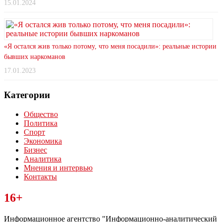
15.01.2024
«Я остался жив только потому, что меня посадили»: реальные истории
бывших наркоманов
17.01.2023
Категории
Общество
Политика
Спорт
Экономика
Бизнес
Аналитика
Мнения и интервью
Контакты
Читайте последние новости дня в Тульской области на сайте
16+
“ЗаНовомосковск”
Информационное агентство "Информационно-аналитический