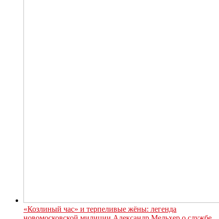
«Козлиный час» и терпеливые жёны: легенда
новомосковской милиции Александр Мельхер о службе