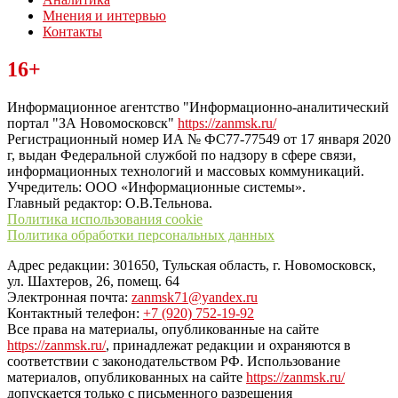
Мнения и интервью
Контакты
Читайте последние новости дня в Тульской области на сайте
16+
“ЗаНовомосковск”
Информационное агентство "Информационно-аналитический
портал "ЗА Новомосковск"
https://zanmsk.ru/
Регистрационный номер ИА № ФС77-77549 от 17 января 2020
г, выдан Федеральной службой по надзору в сфере связи,
информационных технологий и массовых коммуникаций.
Учредитель: ООО «Информационные системы».
Главный редактор: О.В.Тельнова.
Политика использования cookie
Политика обработки персональных данных
Адрес редакции: 301650, Тульская область, г. Новомосковск,
ул. Шахтеров, 26, помещ. 64
Электронная почта:
zanmsk71@yandex.ru
Контактный телефон:
+7 (920) 752-19-92
Все права на материалы, опубликованные на сайте
https://zanmsk.ru/
, принадлежат редакции и охраняются в
соответствии с законодательством РФ. Использование
материалов, опубликованных на сайте
https://zanmsk.ru/
допускается только с письменного разрешения