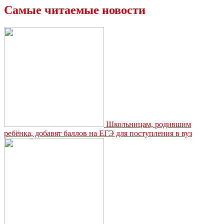
продолжают
Самые читаемые новости
реставрацию
Николаевской
колокольни
Школьницам, родившим
ребёнка, добавят баллов на ЕГЭ для поступления в вуз