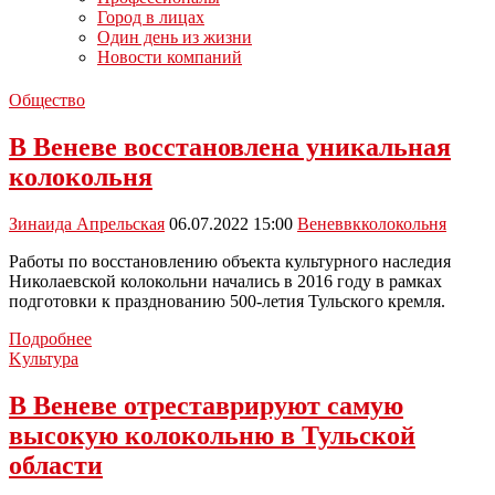
Город в лицах
Один день из жизни
Новости компаний
Общество
В Веневе восстановлена уникальная
колокольня
Зинаида Апрельская
06.07.2022 15:00
Венев
вк
колокольня
Работы по восстановлению объекта культурного наследия
Николаевской колокольни начались в 2016 году в рамках
подготовки к празднованию 500-летия Тульского кремля.
В
Подробнее
Веневе
Kультура
восстановлена
уникальная
В Веневе отреставрируют самую
колокольня
высокую колокольню в Тульской
области