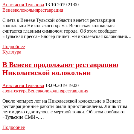
Анастасия Тельнова
13.10.2019 21:00
Венев
колокольня
реставрация
С лета в Веневе Тульской области ведется реставрация
колокольни Никольского храма. Веневская колокольня
считается главным символом города. Об этом сообщает
«Тульская пресса» Блогер пишет: «Николаевская колокольня…
В
Подробнее
Веневе
Kультура
отреставрируют
самую
В Веневе продолжают реставрацию
высокую
Николаевской колокольни
колокольню
в
Тульской
Анастасия Тельнова
13.09.2019 19:00
области
архитектура
Венев
колокольня
реставрация
Около четырех лет на Николаевской колокольне в Веневе
реставрационные работы были приостановлены. Лишь этим
летом дело сдвинулось с мертвой точки. Об этом сообщают
«Тульские СМИ».…
В
Подробнее
Веневе