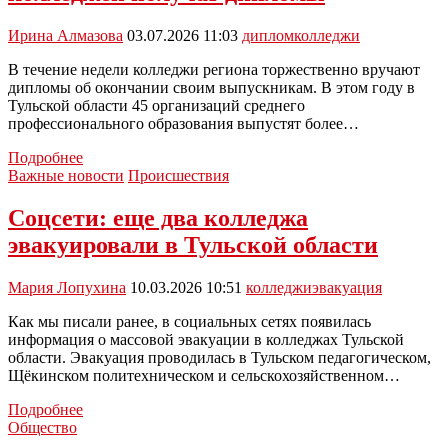
тысяч
заявлений
Ирина Алмазова
03.07.2026 11:03
диплом
колледжи
В течение недели колледжи региона торжественно вручают
дипломы об окончании своим выпускникам. В этом году в
Тульской области 45 организаций среднего
профессионального образования выпустят более…
Более
Подробнее
10
Важные новости
Происшествия
тысяч
выпускников
Соцсети: еще два колледжа
тульских
эвакуировали в Тульской области
колледжей
получат
дипломы
Мария Лопухина
10.03.2026 10:51
колледжи
эвакуация
Как мы писали ранее, в социальных сетях появилась
информация о массовой эвакуации в колледжах Тульской
области. Эвакуация проводилась в Тульском педагогическом,
Щёкинском политехническом и сельскохозяйственном…
Соцсети:
Подробнее
еще
Общество
два