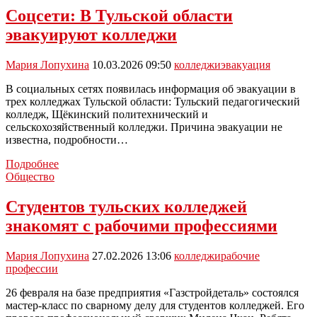
колледжа
Соцсети: В Тульской области
эвакуировали
эвакуируют колледжи
в
Тульской
области
Мария Лопухина
10.03.2026 09:50
колледжи
эвакуация
В социальных сетях появилась информация об эвакуации в
трех колледжах Тульской области: Тульский педагогический
колледж, Щёкинский политехнический и
сельскохозяйственный колледжи. Причина эвакуации не
известна, подробности…
Соцсети:
Подробнее
В
Общество
Тульской
области
Студентов тульских колледжей
эвакуируют
знакомят с рабочими профессиями
колледжи
Мария Лопухина
27.02.2026 13:06
колледжи
рабочие
профессии
26 февраля на базе предприятия «Газстройдеталь» состоялся
мастер-класс по сварному делу для студентов колледжей. Его