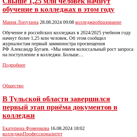
Свыше 1,25 млн человек начнут
обучение в колледжах в этом году
Мария Лопухина
28.08.2024 09:08
колледжи
образование
Обучение в российских колледжах в 2024/2025 учебном году
начнут более 1,25 млн человек. Об этом сообщил
журналистам первый замминистра просвещения
РФ Александр Бугаев. «Мы имеем колоссальный рост запроса
на поступление в колледжи. Больше…
Свыше
Подробнее
1,25
млн
человек
Общество
начнут
обучение
В Тульской области завершился
в
колледжах
первый этап приёма документов в
в
колледжи
этом
году
Екатерина Фоменкова
16.08.2024 18:02
колледжи
Профессионалитет