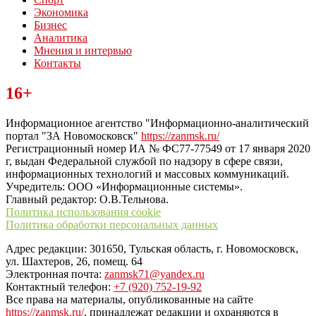
Экономика
Бизнес
Аналитика
Мнения и интервью
Контакты
Читайте последние новости дня в Тульской области на сайте
16+
“ЗаНовомосковск”
Информационное агентство "Информационно-аналитический
портал "ЗА Новомосковск"
https://zanmsk.ru/
Регистрационный номер ИА № ФС77-77549 от 17 января 2020
г, выдан Федеральной службой по надзору в сфере связи,
информационных технологий и массовых коммуникаций.
Учредитель: ООО «Информационные системы».
Главный редактор: О.В.Тельнова.
Политика использования cookie
Политика обработки персональных данных
Адрес редакции: 301650, Тульская область, г. Новомосковск,
ул. Шахтеров, 26, помещ. 64
Электронная почта:
zanmsk71@yandex.ru
Контактный телефон:
+7 (920) 752-19-92
Все права на материалы, опубликованные на сайте
https://zanmsk.ru/
, принадлежат редакции и охраняются в