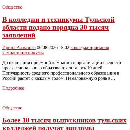
Общество
В колледжи и техникумы Тульской
области подано порядка 30 тысяч
заявлений
Ирина Алмазова
06.08.2026 18:02
колледжи
приемная
кампания
техникумы
До окончания приемной кампании в организации среднего
профессионального образования осталось 10 дней.
Популярность среднего профессионального образования в
России растет с каждым годом. Немаловажную роль в…
В
Подробнее
колледжи
и
техникумы
Общество
Тульской
области
Более 10 тысяч выпускников тульских
подано
порядка
колледжей получат дипломы
30