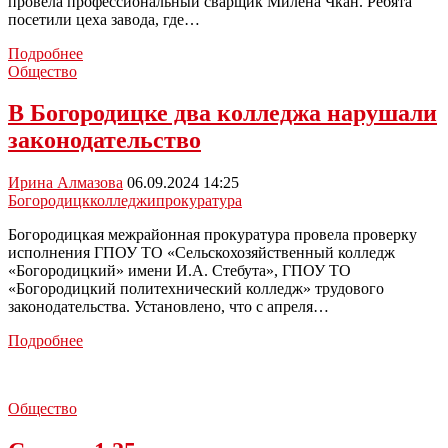
провела профессиональный сварщик Милена Чкан. Ребята
посетили цеха завода, где…
Студентов
Подробнее
тульских
Общество
колледжей
знакомят
В Богородицке два колледжа нарушали
с
законодательство
рабочими
профессиями
Ирина Алмазова
06.09.2024 14:25
Богородицк
колледжи
прокуратура
Богородицкая межрайонная прокуратура провела проверку
исполнения ГПОУ ТО «Сельскохозяйственный колледж
«Богородицкий» имени И.А. Стебута», ГПОУ ТО
«Богородицкий политехнический колледж» трудового
законодательства. Установлено, что с апреля…
В
Подробнее
Богородицке
два
колледжа
Общество
нарушали
законодательство