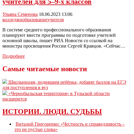
учителей для 5–9-х классов
Ульяна Семенова
18.06.2023 13:06
колледжи
образование
учителя
В системе среднего профессионального образования
планируют ввести программы по подготовке учителей
основной школы, пишет РИА Новости со ссылкой на
министра просвещения России Сергей Кравцов. «Сейчас…
В
Подробнее
колледжах
России
Самые читаемые новости
начнут
готовить
Школьницам, родившим ребёнка, добавят баллов на ЕГЭ
учителей
для поступления в вуз
для
«Чернобыльская территория» в Тульской области
5–
расширится
9-
х
классов
ИСТОРИИ. ЛЮДИ. СУДЬБЫ
Виталий Григоренко: «Честность и справедливость –
это не пустые слова»