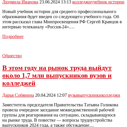
8,5
Людмила Иванова
23.06.2024 13:13
колледжи
учебник истории
тысяч
специалистов
Новый учебник истории для среднего профессионального
образования будет введен со следующего учебного года. Об
этом рассказал глава Минпросвещения РФ Сергей Кравцов в
интервью телеканалу «Россия-24».…
Новый
Подробнее
учебник
истории
введут
Общество
во
всех
В этом году на рынок труда выйдут
колледжах
с
около 1,7 млн выпускников вузов и
1
колледжей
сентября
Дарья Собянина
20.04.2024 12:07
вузы
выпускники
колледжи
Заместитель председателя Правительства Татьяна Голикова
провела очередное заседание межведомственной рабочей
группы для реагирования на ситуацию, складывающуюся
на рынке труда. В повестке — вопросы трудоустройства
выпускников 2024 года, а также обсуждение…