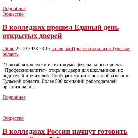
В
Подробнее
этом
Общество
году
на
В колледжах прошел Единый день
рынок
открытых дверей
труда
выйдут
около
admin
22.10.2023 23:15
колледжи
Профессионалитет
Тульская
1,7
область
млн
выпускников
21 октября колледжи и техникумы федерального проекта
вузов
«Профессионалитет» открыли двери для школьников, их
и
родителей и учителей. Сообщает министерство образования
колледжей
Тульской области. Более 500 компаний-работодателей
организовали…
В
Подробнее
колледжах
прошел
Единый
Общество
день
открытых
В колледжах России начнут готовить
дверей