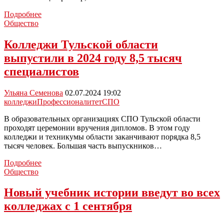
Более
Подробнее
60%
Общество
выпускников
девятых
Колледжи Тульской области
классов
выпустили в 2024 году 8,5 тысяч
планируют
поступать
специалистов
в
колледжи
Ульяна Семенова
02.07.2024 19:02
и
колледжи
Профессионалитет
СПО
техникумы
В образовательных организациях СПО Тульской области
проходят церемонии вручения дипломов. В этом году
колледжи и техникумы области заканчивают порядка 8,5
тысяч человек. Большая часть выпускников…
Колледжи
Подробнее
Тульской
Общество
области
выпустили
Новый учебник истории введут во всех
в
колледжах с 1 сентября
2024
году