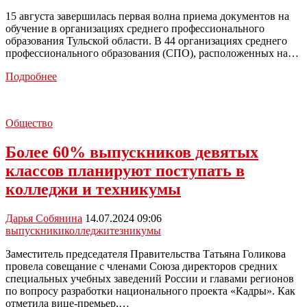
15 августа завершилась первая волна приема документов на
обучение в организациях среднего профессионального
образования Тульской области. В 44 организациях среднего
профессионального образования (СПО), расположенных на…
В
Подробнее
Тульской
области
завершился
Общество
первый
этап
Более 60% выпускников девятых
приёма
документов
классов планируют поступать в
в
колледжи и техникумы
колледжи
Дарья Собянина
14.07.2024 09:06
выпускники
колледжи
тезникумы
Заместитель председателя Правительства Татьяна Голикова
провела совещание с членами Союза директоров средних
специальных учебных заведений России и главами регионов
по вопросу разработки национального проекта «Кадры». Как
отметила вице-премьер,…