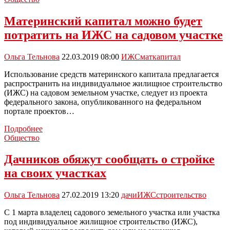
могут
распространить
Материнский капитал можно будет
и
потратить на ИЖС на садовом участке
на
строительство
частных
Ольга Тельнова
22.03.2019 08:00
ИЖС
маткапитал
домов
Использование средств материнского капитала предлагается
распространить на индивидуальное жилищное строительство
(ИЖС) на садовом земельном участке, следует из проекта
федерального закона, опубликованного на федеральном
портале проектов…
Материнский
Подробнее
капитал
Общество
можно
будет
Дачников обяжут сообщать о стройке
потратить
на своих участках
на
ИЖС
на
Ольга Тельнова
27.02.2019 13:20
дачи
ИЖС
строительство
садовом
участке
С 1 марта владелец садового земельного участка или участка
под индивидуальное жилищное строительство (ИЖС),