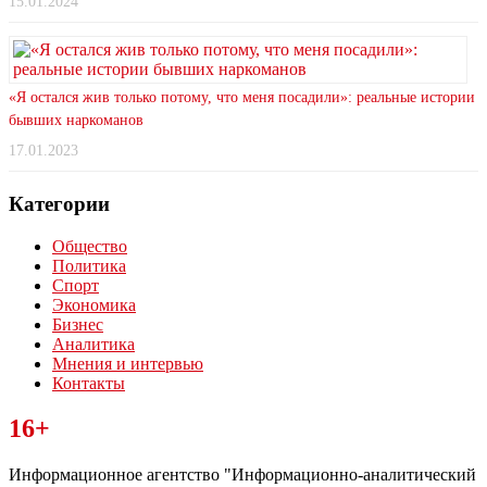
15.01.2024
«Я остался жив только потому, что меня посадили»: реальные истории
бывших наркоманов
17.01.2023
Категории
Общество
Политика
Спорт
Экономика
Бизнес
Аналитика
Мнения и интервью
Контакты
Читайте последние новости дня в Тульской области на сайте
16+
“ЗаНовомосковск”
Информационное агентство "Информационно-аналитический