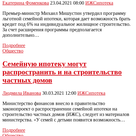
Екатерина Фоменкова
23.04.2021 08:00
ИЖС
ипотека
строительства
частных
Премьер-министр Михаил Мишустин утвердил программу
домов
льготной семейной ипотеки, которая дает возможность брать
кредит под 6% на индивидуальное жилищное строительство.
За счет расширения программы предполагается
дополнительно…
Правительство
Подробнее
России
Общество
утвердило
льготную
Семейную ипотеку могут
ипотеку
распространить и на строительство
под
6%
частных домов
на
строительство
Людмила Иванова
30.03.2021 12:00
ИЖС
ипотека
частных
домов
Министерство финансов внесло в правительство
законопроект о распространении семейной ипотеки на
строительство частных домов (ИЖС), следует из материалов
министерства. «У семей с детьми появится возможность…
Семейную
Подробнее
ипотеку
Общество