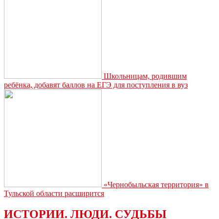
успеть
узаконить
не
оформленные
ранее
жилые
дома
Школьницам, родившим
ребёнка, добавят баллов на ЕГЭ для поступления в вуз
«Чернобыльская территория» в
Тульской области расширится
ИСТОРИИ. ЛЮДИ. СУДЬБЫ