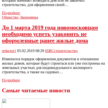
который начинает возводить дом или не закончил
строительство, для оформления своей…
Дачников
Подробнее
обяжут
Общество
Экономика
сообщать
о
До 1 марта 2019 года новомосковцам
стройке
необходимо успеть узаконить не
на
своих
оформленные ранее жилые дома
участках
redactor1
05.02.2019 08:29
ИЖС
строительство
Изменился порядок оформления документов в отношении
жилых домов, которые будут строиться или уже построены на
земельных участках для индивидуального жилищного
строительства, а также на садовых…
До
Подробнее
1
марта
Самые читаемые новости
2019
года
новомосковцам
необходимо