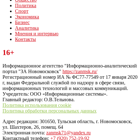
Политика
Спорт
Экономика
Бизнес
Аналитика
Мнения и интервью
Контакты
Читайте последние новости дня в Тульской области на сайте
16+
“ЗаНовомосковск”
Информационное агентство "Информационно-аналитический
портал "ЗА Новомосковск"
https://zanmsk.ru/
Регистрационный номер ИА № ФС77-77549 от 17 января 2020
г, выдан Федеральной службой по надзору в сфере связи,
информационных технологий и массовых коммуникаций.
Учредитель: ООО «Информационные системы».
Главный редактор: О.В.Тельнова.
Политика использования cookie
Политика обработки персональных данных
Адрес редакции: 301650, Тульская область, г. Новомосковск,
ул. Шахтеров, 26, помещ. 64
Электронная почта:
zanmsk71@yandex.ru
Контактный телефон:
+7 (920) 752-19-92