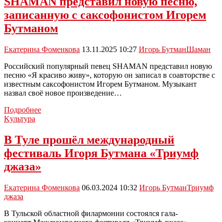
SHAMAN представил новую песню,
фестиваль
записанную с саксофонистом Игорем
«Триумф
джаза»
Бутманом
Екатерина Фоменкова
13.11.2025 10:27
Игорь Бутман
Шаман
Российский популярный певец SHAMAN представил новую
песню «Я красиво живу», которую он записал в соавторстве с
известным саксофонистом Игорем Бутманом. Музыкант
назвал своё новое произведение…
SHAMAN
Подробнее
представил
Kультура
новую
песню,
В Туле прошёл международный
записанную
фестиваль Игоря Бутмана «Триумф
с
саксофонистом
джаза»
Игорем
Бутманом
Екатерина Фоменкова
06.03.2024 10:32
Игорь Бутман
Триумф
джаза
В Тульской областной филармонии состоялся гала-