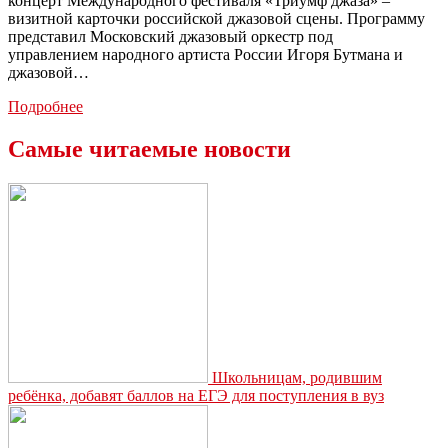
концерт Международного фестиваля «Триумф джаза» –
визитной карточки российской джазовой сцены. Программу
представил Московский джазовый оркестр под
управлением народного артиста России Игоря Бутмана и
джазовой…
В
Подробнее
Туле
прошёл
Самые читаемые новости
международный
фестиваль
Игоря
Бутмана
«Триумф
джаза»
Школьницам, родившим
ребёнка, добавят баллов на ЕГЭ для поступления в вуз