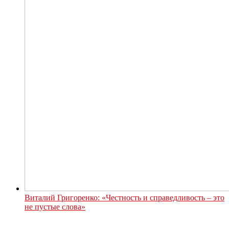
Виталий Григоренко: «Честность и справедливость – это
не пустые слова»