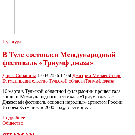
Kультура
В Туле состоялся Международный
фестиваль «Триумф джаза»
Дарья Собянина
17.03.2026 17:04
Дмитрий Миляев
Игорь
Бутман
правительство Тульской области
Триумф джаза
16 марта в Тульской областной филармонии прошел гала-
концерт Международного фестиваля «Триумф джаза».
Джазовый фестиваль основан народным артистом России
Игорем Бутманом в 2000 году, в регионе…
В
Подробнее
Туле
Общество
состоялся
Международный