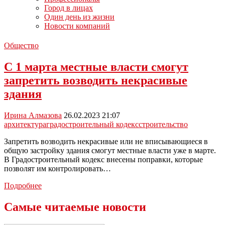
Город в лицах
Один день из жизни
Новости компаний
Общество
С 1 марта местные власти смогут
запретить возводить некрасивые
здания
Ирина Алмазова
26.02.2023 21:07
архитектура
градостроительный кодекс
строительство
Запретить возводить некрасивые или не вписывающиеся в
общую застройку здания смогут местные власти уже в марте.
В Градостроительный кодекс внесены поправки, которые
позволят им контролировать…
С
Подробнее
1
марта
Самые читаемые новости
местные
власти