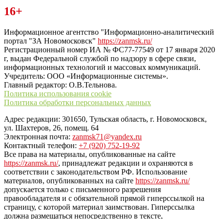
Читайте последние новости дня в Тульской области на сайте
16+
“ЗаНовомосковск”
Информационное агентство "Информационно-аналитический
портал "ЗА Новомосковск"
https://zanmsk.ru/
Регистрационный номер ИА № ФС77-77549 от 17 января 2020
г, выдан Федеральной службой по надзору в сфере связи,
информационных технологий и массовых коммуникаций.
Учредитель: ООО «Информационные системы».
Главный редактор: О.В.Тельнова.
Политика использования cookie
Политика обработки персональных данных
Адрес редакции: 301650, Тульская область, г. Новомосковск,
ул. Шахтеров, 26, помещ. 64
Электронная почта:
zanmsk71@yandex.ru
Контактный телефон:
+7 (920) 752-19-92
Все права на материалы, опубликованные на сайте
https://zanmsk.ru/
, принадлежат редакции и охраняются в
соответствии с законодательством РФ. Использование
материалов, опубликованных на сайте
https://zanmsk.ru/
допускается только с письменного разрешения
правообладателя и с обязательной прямой гиперссылкой на
страницу, с которой материал заимствован. Гиперссылка
должна размещаться непосредственно в тексте,