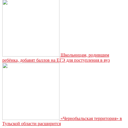
смогут
запретить
возводить
некрасивые
здания
Школьницам, родившим
ребёнка, добавят баллов на ЕГЭ для поступления в вуз
«Чернобыльская территория» в
Тульской области расширится