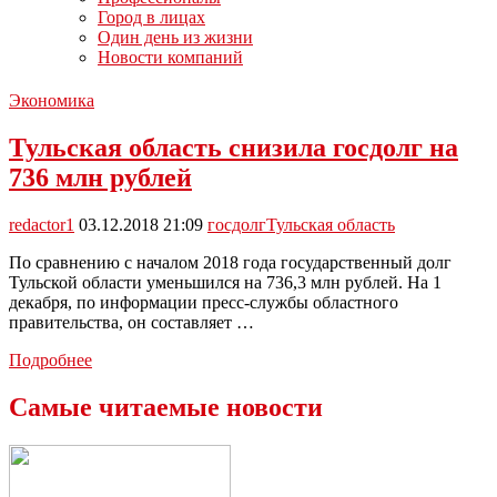
Город в лицах
Один день из жизни
Новости компаний
Экономика
Тульская область снизила госдолг на
736 млн рублей
redactor1
03.12.2018 21:09
госдолг
Тульская область
По сравнению с началом 2018 года государственный долг
Тульской области уменьшился на 736,3 млн рублей. На 1
декабря, по информации пресс-службы областного
правительства, он составляет …
Тульская
Подробнее
область
снизила
Самые читаемые новости
госдолг
на
736
млн