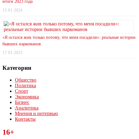
итоги 2023 года
15.01.2024
«Я остался жив только потому, что меня посадили»: реальные истории
бывших наркоманов
17.01.2023
Категории
Общество
Политика
Спорт
Экономика
Бизнес
Аналитика
Мнения и интервью
Контакты
Читайте последние новости дня в Тульской области на сайте
16+
“ЗаНовомосковск”