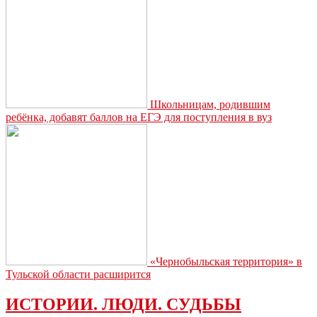
рублей
Школьницам, родившим
ребёнка, добавят баллов на ЕГЭ для поступления в вуз
«Чернобыльская территория» в
Тульской области расширится
ИСТОРИИ. ЛЮДИ. СУДЬБЫ