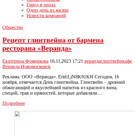
Город в лицах
Один день из жизни
Новости компаний
Общество
Рецепт глинтвейна от бармена
ресторана «Веранда»
Екатерина Фоменкова
16.11.2023 17:21
веранда
глинтвейн
кафе
Веранда Новомосковск
Реклама. ООО «Веранда». Erid:LjN8K91KH Сегодня, 16
ноября, отмечается День глинтвейна. Глинтвейн – древний
обжигающий и вкуснейший напиток из красного вина,
специй, трав и пряностей, которые добавляли…
Рецепт
Подробнее
глинтвейна
от
бармена
ресторана
«Веранда»