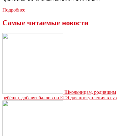
Диетологи
Подробнее
проанализировала
популярные
Самые читаемые новости
зимние
напитки
Школьницам, родившим
ребёнка, добавят баллов на ЕГЭ для поступления в вуз