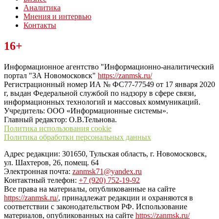
Аналитика
Мнения и интервью
Контакты
Читайте последние новости дня в Тульской области на сайте
16+
“ЗаНовомосковск”
Информационное агентство "Информационно-аналитический
портал "ЗА Новомосковск"
https://zanmsk.ru/
Регистрационный номер ИА № ФС77-77549 от 17 января 2020
г, выдан Федеральной службой по надзору в сфере связи,
информационных технологий и массовых коммуникаций.
Учредитель: ООО «Информационные системы».
Главный редактор: О.В.Тельнова.
Политика использования cookie
Политика обработки персональных данных
Адрес редакции: 301650, Тульская область, г. Новомосковск,
ул. Шахтеров, 26, помещ. 64
Электронная почта:
zanmsk71@yandex.ru
Контактный телефон:
+7 (920) 752-19-92
Все права на материалы, опубликованные на сайте
https://zanmsk.ru/
, принадлежат редакции и охраняются в
соответствии с законодательством РФ. Использование
материалов, опубликованных на сайте
https://zanmsk.ru/