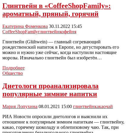
Глинтвейн в «CoffeeShopFamily»:
ароматный, пряный, горячий
Екатерина Фоменкова
30.11.2022 15:45
CoffeeShopFamily
глинтвейн
кофейня
Глинтвейн (Glühwein) — главный согревающий
рождественский напиток в Европе, но дегустировать его
можно и нужно уже сейчас, когда наступили настоящие
морозы. Изначально глинтвейн был изобретён…
Глинтвейн
Подробнее
в
Общество
«CoffeeShopFamily»:
ароматный,
Диетологи проанализировала
пряный,
популярные зимние напитки
горячий
Мария Лопухина
08.01.2021 15:00
глинтвейн
какао
чай
РИА Новости опросили диетологов и выяснили их
отношение к популярным зимним напиткам — глинтвейну,
какао, горячему шоколаду и облепиховому чаю. Так, при
приготовлении безалкогольного глинтвейна…