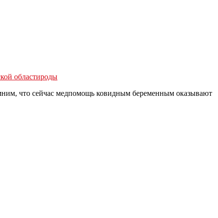
ской области
роды
мним, что сейчас медпомощь ковидным беременным оказывают