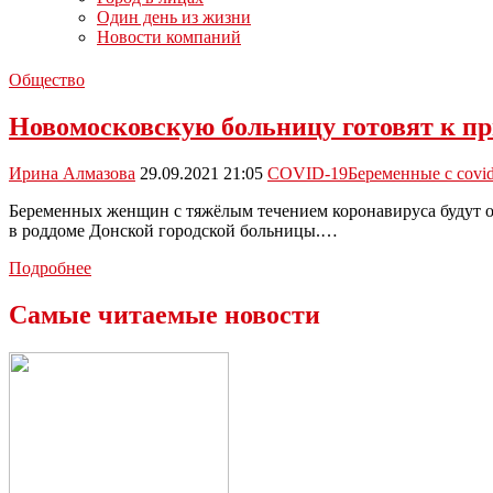
Один день из жизни
Новости компаний
Общество
Новомосковскую больницу готовят к пр
Ирина Алмазова
29.09.2021 21:05
COVID-19
Беременные с covi
Беременных женщин с тяжёлым течением коронавируса будут 
в роддоме Донской городской больницы.…
Новомосковскую
Подробнее
больницу
готовят
Самые читаемые новости
к
приему
беременных
пациенток
с
Covid-
19