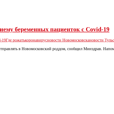
иему беременных пациенток с Covid-19
d-19
Где рожать
коронавирус
новости Новомосковска
новости Туль
отправлять в Новомосковский роддом, сообщил Минздрав. Напо