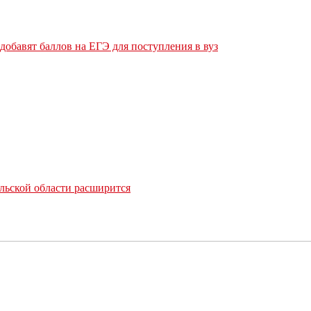
обавят баллов на ЕГЭ для поступления в вуз
льской области расширится