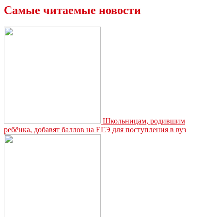
создать
Самые читаемые новости
фонд
по
поддержке
спорта
в
России
Школьницам, родившим
ребёнка, добавят баллов на ЕГЭ для поступления в вуз