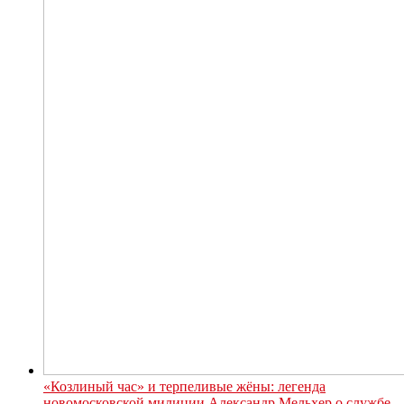
«Козлиный час» и терпеливые жёны: легенда
новомосковской милиции Александр Мельхер о службе