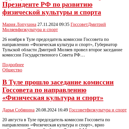
физкультминутка
Президенте РФ по развитию
физической культуры и спорта
Мария Лопухина
27.11.2024 09:35
Госсовет
Дмитрий
Миляев
физкультура и спорт
26 ноября в Туле председатель комиссии Госсовета по
направлению «Физическая культура и спорт», Губернатор
Тульской области Дмитрий Миляев провел второе заседание
комиссии Государственного Совета РФ…
Дмитрий
Подробнее
Миляев
Общество
возглавит
рабочую
В Туле прошло заседание комиссии
группу
Госсовета по направлению
по
подготовке
«Физическая культура и спорт»
Совета
при
Дарья Собянина
20.08.2024 16:49
Госсовет
физкультура и спорт
Президенте
РФ
20 августа в Туле председатель комиссии Госсовета по
по
направлению «Физическая культура и спорт», врио
развитию