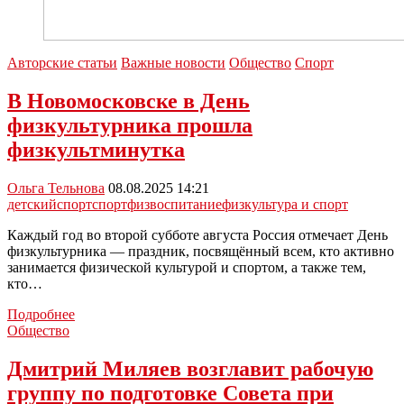
Авторские статьи
Важные новости
Общество
Спорт
В Новомосковске в День
физкультурника прошла
физкультминутка
Ольга Тельнова
08.08.2025 14:21
детскийспорт
спорт
физвоспитание
физкультура и спорт
Каждый год во второй субботе августа Россия отмечает День
физкультурника — праздник, посвящённый всем, кто активно
занимается физической культурой и спортом, а также тем,
кто…
В
Подробнее
Новомосковске
Общество
в
День
Дмитрий Миляев возглавит рабочую
физкультурника
группу по подготовке Совета при
прошла