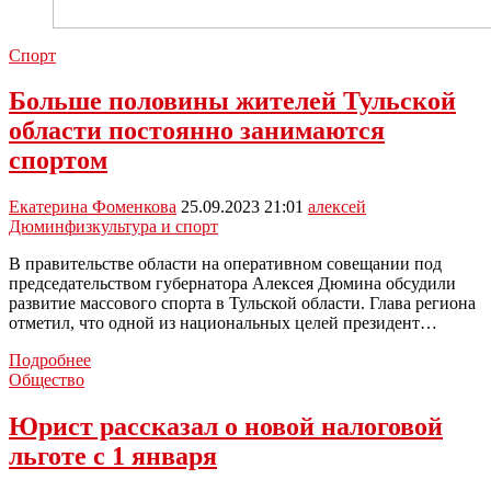
Спорт
Больше половины жителей Тульской
области постоянно занимаются
спортом
Екатерина Фоменкова
25.09.2023 21:01
алексей
Дюмин
физкультура и спорт
В правительстве области на оперативном совещании под
председательством губернатора Алексея Дюмина обсудили
развитие массового спорта в Тульской области. Глава региона
отметил, что одной из национальных целей президент…
Больше
Подробнее
половины
Общество
жителей
Тульской
Юрист рассказал о новой налоговой
области
льготе с 1 января
постоянно
занимаются