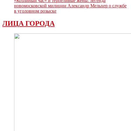
«Козлиный час» и терпеливые жёны: легенда
новомосковской милиции Александр Мельхер о службе
в уголовном розыске
ЛИЦА ГОРОДА