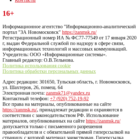
Контакты
Читайте последние новости дня в Тульской области на сайте
16+
“ЗаНовомосковск”
Информационное агентство "Информационно-аналитический
портал "ЗА Новомосковск"
https://zanmsk.ru/
Регистрационный номер ИА № ФС77-77549 от 17 января 2020
г, выдан Федеральной службой по надзору в сфере связи,
информационных технологий и массовых коммуникаций.
Учредитель: ООО «Информационные системы».
Главный редактор: О.В.Тельнова.
Политика использования cookie
Политика обработки персональных данных
Адрес редакции: 301650, Тульская область, г. Новомосковск,
ул. Шахтеров, 26, помещ. 64
Электронная почта:
zanmsk71@yandex.ru
Контактный телефон:
+7 (920) 752-19-92
Все права на материалы, опубликованные на сайте
https://zanmsk.ru/
, принадлежат редакции и охраняются в
соответствии с законодательством РФ. Использование
материалов, опубликованных на сайте
https://zanmsk.ru/
допускается только с письменного разрешения
правообладателя и с обязательной прямой гиперссылкой на
страницу, с которой материал заимствован. Гиперссылка