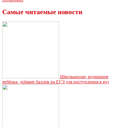
получил
двухмиллионный
Самые читаемые новости
грант
за
достижения
в
физкультуре
и
спорте
Школьницам, родившим
ребёнка, добавят баллов на ЕГЭ для поступления в вуз