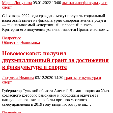
спортом
Мария Лопухина
05.01.2022 13:00
льгота
налог
физкультура и
спорт
С 1 января 2022 года граждане могут получать социальный
налоговый вычет на физкультурно-оздоровительные услуги
— так называемый «спортивный налоговый вычет».
Критерии его получения устанавливаются Правительством…
Юрист
Подробнее
рассказал
Общество
Экономика
о
новой
Новомосковск получил
налоговой
двухмиллионный грант за достижения
льготе
с
в физкультуре и спорте
1
января
Людмила Иванова
03.12.2020 14:30
гранты
физкультура и
спорт
Губернатор Тульской области Алексей Дюмин подписал Указ,
согласного которого районным и городским округам за
наилучшие показатели работы органов местного
самоуправления в 2019 году выделяются гранты.…
Новомосковск
Подробнее