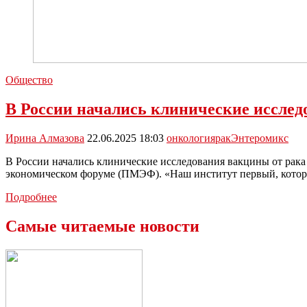
Общество
В России начались клинические исслед
Ирина Алмазова
22.06.2025 18:03
онкология
рак
Энтеромикс
В России начались клинические исследования вакцины от рак
экономическом форуме (ПМЭФ). «Наш институт первый, кото
В
Подробнее
России
начались
Самые читаемые новости
клинические
исследования
вакцины
от
рака
«Энтеромикс»