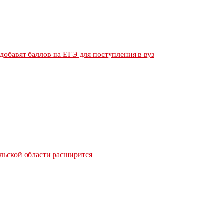
обавят баллов на ЕГЭ для поступления в вуз
льской области расширится