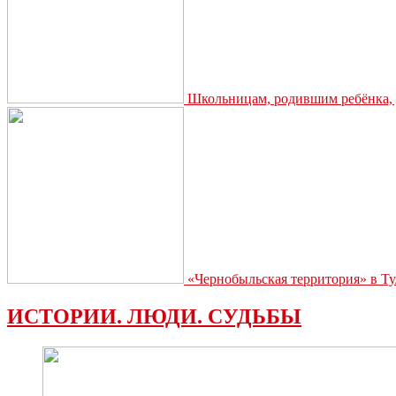
по
социальной
политике
Еленой
Перминовой
Школьницам, родившим ребёнка, д
«Чернобыльская территория» в Ту
ИСТОРИИ. ЛЮДИ. СУДЬБЫ