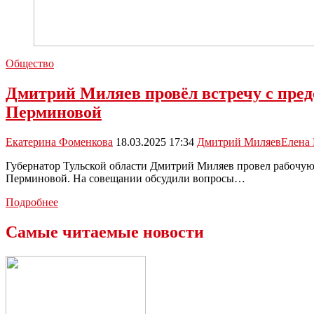
Общество
Дмитрий Миляев провёл встречу с пред
Перминовой
Екатерина Фоменкова
18.03.2025 17:34
Дмитрий Миляев
Елена
Губернатор Тульской области Дмитрий Миляев провел рабочую
Перминовой. На совещании обсудили вопросы…
Дмитрий
Подробнее
Миляев
провёл
Самые читаемые новости
встречу
с
председателем
комитета
Совета
Федерации