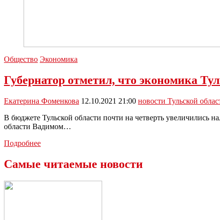
Общество
Экономика
Губернатор отметил, что экономика Тул
Екатерина Фоменкова
12.10.2021 21:00
новости Тульской облас
В бюджете Тульской области почти на четверть увеличились н
области Вадимом…
Губернатор
Подробнее
отметил,
что
Самые читаемые новости
экономика
Тульской
области
стала
более
устойчивой