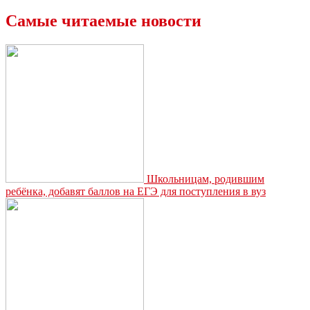
Миляев
встретился
Самые читаемые новости
с
руководством
тепличного
комплекса
«Тульский»
Школьницам, родившим
ребёнка, добавят баллов на ЕГЭ для поступления в вуз