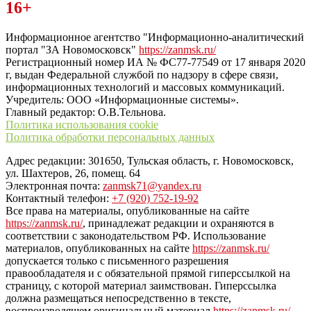
Читайте последние новости дня в Тульской области на сайте
16+
“ЗаНовомосковск”
Информационное агентство "Информационно-аналитический
портал "ЗА Новомосковск"
https://zanmsk.ru/
Регистрационный номер ИА № ФС77-77549 от 17 января 2020
г, выдан Федеральной службой по надзору в сфере связи,
информационных технологий и массовых коммуникаций.
Учредитель: ООО «Информационные системы».
Главный редактор: О.В.Тельнова.
Политика использования cookie
Политика обработки персональных данных
Адрес редакции: 301650, Тульская область, г. Новомосковск,
ул. Шахтеров, 26, помещ. 64
Электронная почта:
zanmsk71@yandex.ru
Контактный телефон:
+7 (920) 752-19-92
Все права на материалы, опубликованные на сайте
https://zanmsk.ru/
, принадлежат редакции и охраняются в
соответствии с законодательством РФ. Использование
материалов, опубликованных на сайте
https://zanmsk.ru/
допускается только с письменного разрешения
правообладателя и с обязательной прямой гиперссылкой на
страницу, с которой материал заимствован. Гиперссылка
должна размещаться непосредственно в тексте,
воспроизводящем оригинальный материал
https://zanmsk.ru/
,