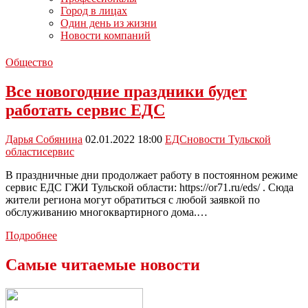
Город в лицах
Один день из жизни
Новости компаний
Общество
Все новогодние праздники будет
работать сервис ЕДС
Дарья Собянина
02.01.2022 18:00
ЕДС
новости Тульской
области
сервис
В праздничные дни продолжает работу в постоянном режиме
сервис ЕДС ГЖИ Тульской области: https://or71.ru/eds/ . Сюда
жители региона могут обратиться с любой заявкой по
обслуживанию многоквартирного дома.…
Все
Подробнее
новогодние
праздники
Самые читаемые новости
будет
работать
сервис