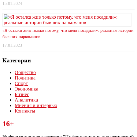
15.01.2024
«Я остался жив только потому, что меня посадили»: реальные истории
бывших наркоманов
17.01.2023
Категории
Общество
Политика
Спорт
Экономика
Бизнес
Аналитика
Мнения и интервью
Контакты
Читайте последние новости дня в Тульской области на сайте
16+
“ЗаНовомосковск”
Информационное агентство "Информационно-аналитический